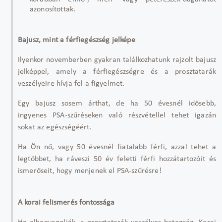
azonosítottak.
Bajusz, mint a férfiegészség jelképe
Ilyenkor novemberben gyakran találkozhatunk rajzolt bajusz
jelképpel, amely a férfiegészségre és a prosztatarák
veszélyeire hívja fel a figyelmet.
Egy bajusz sosem árthat, de ha 50 évesnél id
ősebb,
ingyenes PSA-szűr
éseken való részvétellel tehet igazán
sokat az egészségéért.
Ha Ön n
ő, vagy 50
évesnél fiatalabb férfi, azzal tehet a
legtöbbet, ha ráveszi 50 év feletti férfi hozzátartozóit és
ismer
őseit, hogy menjenek el PSA-szűr
ésre!
A korai felismerés fontossága