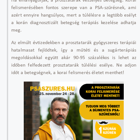
Ha elhanyagolják, a prosztatarák veszélyes betegség. Korai
felismerésében fontos szerepe van a PSA-sz
űr
ésnek, ami
azért ennyire hangsúlyos, mert a túlélésre a legtöbb esélyt
a korán diagnosztizált betegség terápiás kezelése adhatja
meg.
Az elmúlt évtizedekben a prosztatarák gyógyszeres terápiái
hatalmasat fejl
ődtek,
így a m
űt
éti és a sugárterápiás
megoldásokkal együtt akár 90-95 százalékos is lehet az
id
őben felfedezett prosztatar
ák túlélési esélye. Ne adjon
id
őt a betegs
égnek, a korai felismerés életet menthet!