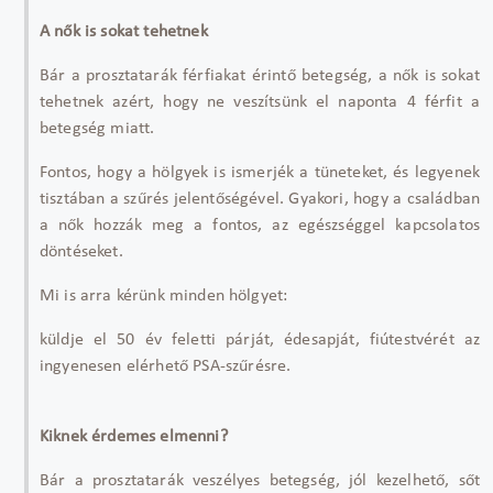
A nők is sokat tehetnek
B
ár a prosztatarák férfiakat érint
ő betegs
ég, a n
ők is sokat
tehetnek az
ért, hogy ne veszítsünk el naponta 4 férfit a
betegség miatt.
Fontos, hogy a hölgyek is ismerjék a tüneteket, és legyenek
tisztában a sz
űr
és jelent
ős
égével. Gyakori, hogy a családban
a n
ők hozz
ák meg a fontos, az egészséggel kapcsolatos
döntéseket.
Mi is arra kérünk minden hölgyet:
küldje el 50 év feletti párját, édesapját, fiútestvérét az
ingyenesen elérhet
ő PSA-szűr
ésre.
Kiknek érdemes elmenni?
Bár a prosztatarák veszélyes betegség, jól kezelhet
ő, sőt