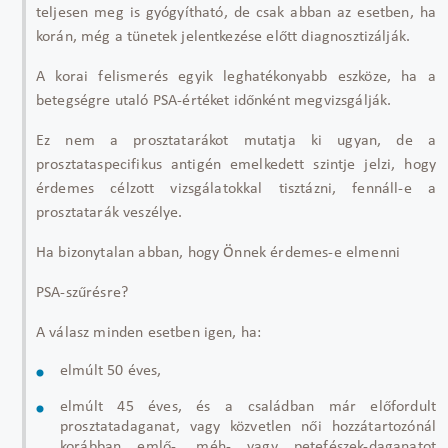
teljesen meg is gy
ógyítható, de csak abban az esetben, ha
korán, még a tünetek jelentkezése el
őtt diagnosztiz
álják.
A korai felismerés egyik leghatékonyabb eszköze, ha a
betegségre utaló PSA-értéket id
őnk
ént megvizsgálják.
Ez nem a prosztatarákot mutatja ki ugyan, de a
prosztataspecifikus antigén emelkedett szintje jelzi, hogy
érdemes célzott vizsgálatokkal tisztázni, fennáll-e a
prosztatarák veszélye.
Ha bizonytalan abban, hogy Önnek érdemes-e elmenni
PSA-sz
űr
ésre?
A válasz minden esetben igen, ha:
elmúlt 50 éves,
elmúlt 45 éves, és a családban már el
őfordult
prosztatadaganat, vagy k
özvetlen n
ői hozz
átartozónál
korábban eml
ő-, m
éh- vagy petefészek-daganatot