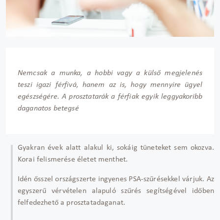
Nemcsak a munka, a hobbi vagy a k
üls
ő megjelen
és
teszi igazi férfivá, hanem az is, hogy mennyire ügyel
egészségére. A prosztatarák a férfiak egyik leggyakoribb
daganatos betegsé
Gyakran
évek alatt alakul ki, sokáig tüneteket sem okozva.
Korai felismerése életet menthet.
Idén
ősszel orsz
ágszerte ingyenes PSA-sz
űr
ésekkel várjuk. Az
egyszer
ű v
érvételen alapuló sz
űr
és segítségével id
őben
felfedezhető a prosztatadaganat.