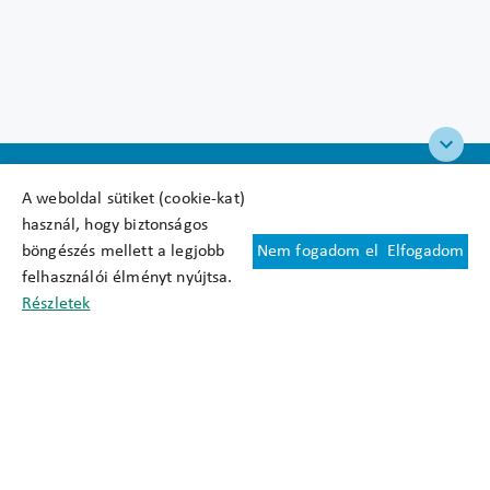
A weboldal sütiket (cookie-kat)
használ, hogy biztonságos
böngészés mellett a legjobb
Nem fogadom el
Elfogadom
Felhasználási feltételek
felhasználói élményt nyújtsa.
Cookie nyilatkozat
Részletek
Adatkezelési tájékoztató
Oldaltérkép
Közadatkereső