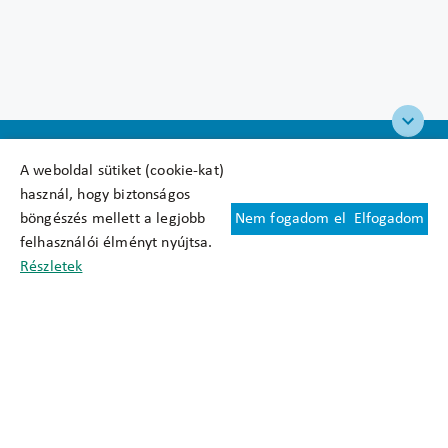
A weboldal sütiket (cookie-kat)
használ, hogy biztonságos
böngészés mellett a legjobb
Nem fogadom el
Elfogadom
Felhasználási feltételek
felhasználói élményt nyújtsa.
Cookie nyilatkozat
Részletek
Adatkezelési tájékoztató
Oldaltérkép
Közadatkereső