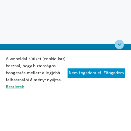
A weboldal sütiket (cookie-kat)
használ, hogy biztonságos
böngészés mellett a legjobb
Nem fogadom el
Elfogadom
Felhasználási feltételek
felhasználói élményt nyújtsa.
Cookie nyilatkozat
Részletek
Adatkezelési tájékoztató
Oldaltérkép
Közadatkereső