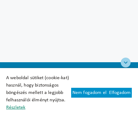
A weboldal sütiket (cookie-kat)
használ, hogy biztonságos
böngészés mellett a legjobb
Nem fogadom el
Elfogadom
Felhasználási feltételek
felhasználói élményt nyújtsa.
Cookie nyilatkozat
Részletek
Adatkezelési tájékoztató
Oldaltérkép