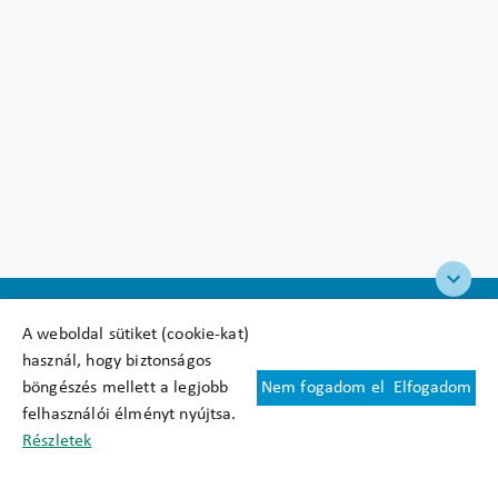
A weboldal sütiket (cookie-kat)
használ, hogy biztonságos
böngészés mellett a legjobb
Nem fogadom el
Elfogadom
Felhasználási feltételek
felhasználói élményt nyújtsa.
Cookie nyilatkozat
Részletek
Adatkezelési tájékoztató