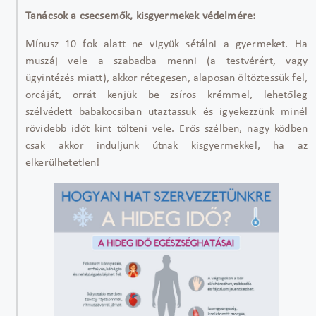
Tanácsok a csecsem
ők, kisgyermekek v
édelmére
:
Mínusz 10 fok alatt ne vigyük sétálni a gyermeket. Ha
muszáj vele a szabadba menni (a testvérért, vagy
ügyintézés miatt), akkor rétegesen, alaposan öltöztessük fel,
orcáját, orrát kenjük be zsíros krémmel, lehet
őleg
sz
élvédett babakocsiban utaztassuk és igyekezzünk minél
rövidebb id
őt kint t
ölteni vele. Er
ős sz
élben, nagy ködben
csak akkor induljunk útnak kisgyermekkel, ha az
elkerülhetetlen!