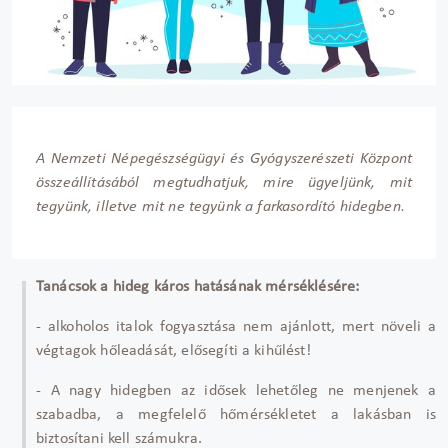
A Nemzeti Népegészségügyi és Gyógyszerészeti Központ
összeállításából megtudhatjuk, mire ügyeljünk, mit
tegyünk, illetve mit ne tegyünk a farkasordító hidegben.
Tanácsok a hideg káros hatásának mérséklésére:
- alkoholos italok fogyasztása nem ajánlott, mert növeli a
végtagok h
őlead
ását, el
őseg
íti a kih
űl
ést!
- A nagy hidegben az id
ősek lehetőleg ne menjenek a
szabadba, a megfelelő hőm
érsékletet a lakásban is
biztosítani kell számukra.