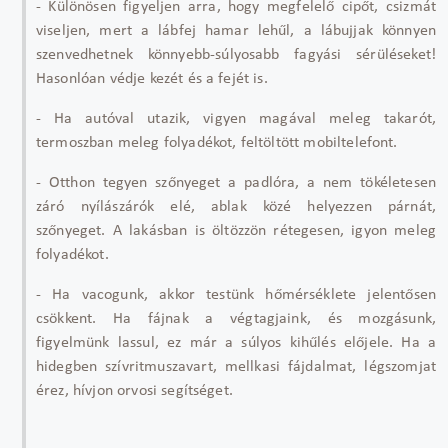
- Különösen figyeljen arra, hogy megfelel
ő cipőt, csizm
át
viseljen, mert a lábfej hamar leh
űl, a l
ábujjak könnyen
szenvedhetnek könnyebb-súlyosabb fagyási sérüléseket!
Hasonlóan védje kezét és a fejét is.
- Ha autóval utazik, vigyen magával meleg takarót,
termoszban meleg folyadékot, feltöltött mobiltelefont.
- Otthon tegyen sz
őnyeget a padl
óra, a nem tökéletesen
záró nyílászárók elé, ablak közé helyezzen párnát,
sz
őnyeget. A lak
ásban is öltözzön rétegesen, igyon meleg
folyadékot.
- Ha vacogunk, akkor testünk h
őm
érséklete jelent
ősen
cs
ökkent. Ha fájnak a végtagjaink, és mozgásunk,
figyelmünk lassul, ez már a súlyos kih
űl
és el
őjele. Ha a
hidegben sz
ívritmuszavart, mellkasi fájdalmat, légszomjat
érez, hívjon orvosi segítséget.