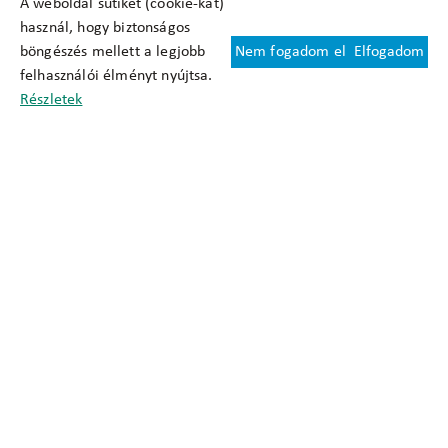
A weboldal sütiket (cookie-kat)
használ, hogy biztonságos
böngészés mellett a legjobb
Nem fogadom el
Elfogadom
Felhasználási feltételek
felhasználói élményt nyújtsa.
Cookie nyilatkozat
Részletek
Adatkezelési tájékoztató
Oldaltérkép
Közadatkereső
Akadálymentesítési nyilatkozat
Impresszum
okfo@okfo.gov.hu
+361 356 1522