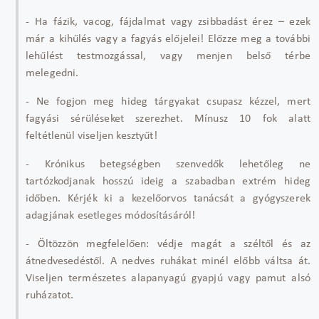
- Ha fázik, vacog, fájdalmat vagy zsibbadást érez
– ezek
m
ár a kih
űl
és vagy a fagyás el
őjelei! Előzze meg a tov
ábbi
leh
űl
ést testmozgással, vagy menjen bels
ő t
érbe
melegedni.
- Ne fogjon meg hideg tárgyakat csupasz kézzel, mert
fagyási sérüléseket szerezhet. Mínusz 10 fok alatt
feltétlenül viseljen keszty
űt!
- Kr
ónikus betegségben szenved
ők lehetőleg ne
tart
ózkodjanak hosszú ideig a szabadban extrém hideg
id
őben. K
érjék ki a kezel
őorvos tan
ácsát a gyógyszerek
adagjának esetleges módosításáról!
- Öltözzön megfelel
ően: v
édje magát a szélt
ől
és az
átnedvesedést
ől. A nedves ruh
ákat minél el
őbb v
áltsa át.
Viseljen természetes alapanyagú gyapjú vagy pamut alsó
ruházatot.