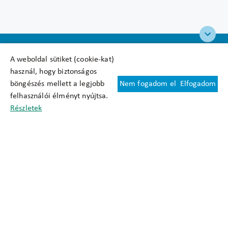
A weboldal sütiket (cookie-kat)
használ, hogy biztonságos
böngészés mellett a legjobb
Nem fogadom el
Elfogadom
Felhasználási feltételek
felhasználói élményt nyújtsa.
Cookie nyilatkozat
Részletek
Adatkezelési tájékoztató
Oldaltérkép
Közadatkereső
Akadálymentesítési nyilatkozat