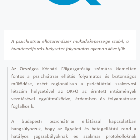
A pszichiátriai ellátórendszer működőképessége stabil, a
humánerőforrás-helyzetet folyamatos nyomon követjük.
Az Országos Kórházi Főigazgatóság számára kiemelten
fontos a pszichiátriai ellátás folyamatos és biztonságos
működése, ezért regionálisan a pszichiátriai szakorvosi
létszám helyzetével az OKFŐ az érintett intézmények
vezetésével együttműködve, érdemben és folyamatosan
foglalkozik.
A budapesti pszichiátriai ellátással kapcsolatban
hangsúlyozzuk, hogy az ügyeleti és betegellátási rend a
hatályos jogszabályoknak és szakmai protokolloknak