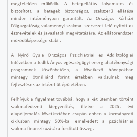
megfelelően működik. A betegellátás folyamatos és
biztosított, a betegek biztonságos, szakszerű ellátása
minden intézményben garantált. Az Országos Kórházi
Főigazgatóság valamennyi szakmai szervezet felé nyitott az
észrevételek és javaslatok megvitatására. Az ellátórendszer
működőképessége stabil.
A Nyírő Gyula Országos Pszichiátriai és Addiktológiai
Intézetben a Jedlik Ányos egészségügyi energiahatékonysági
programnak köszönhetően, a következő hónapokban
mintegy ötmilliárd forint értékben valósulnak meg
fejlesztések az intézet öt épületében.
Felhívjuk a figyelmet továbbá, hogy a két ütemben történt
szakmafedezeti kiegyenlítés, illetve a 2025. évi
alapdíjemelés következtében csupán ebben a kormányzati
ciklusban mintegy 50%-kal emelkedett a pszichiátriai
szakma finanszírozására fordított összeg.