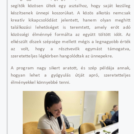
segít
ők k
özösen ültek egy asztalhoz, hogy saját kez
űleg
k
észítsenek ünnepi koszorúkat. A közös alkotás nemcsak
kreatív kikapcsolódást jelentett, hanem olyan meghitt
találkozási lehet
ős
éget is teremtett, amely er
őt ad
ó
közösségi élménnyé formálta az együtt töltött id
őt. Az
elk
észült díszek szépsége mellett mégis a legnagyobb érték
az volt, hogy a résztvev
ők egym
ást támogatva,
szeretetteljes légkörben hangolódtak az ünnepekre.
A program nagy sikert aratott, és szép példája annak,
hogyan lehet a gyógyulás útját apró, szeretetteljes
élményekkel könnyebbé tenni.