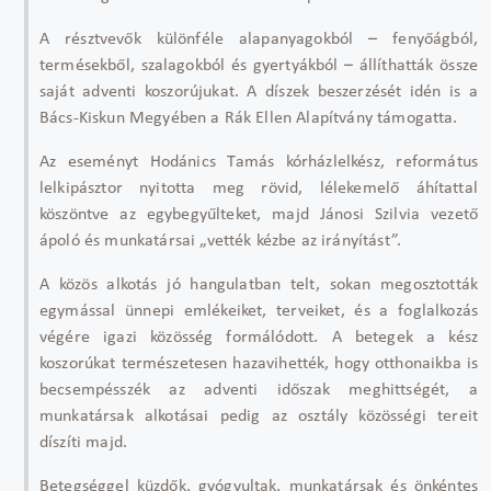
A résztvev
ők k
ülönféle alapanyagokból
– feny
ő
ágból,
termésekb
ől, szalagokb
ól és gyertyákból
–
állíthatták össze
saját adventi koszorújukat. A díszek beszerzését idén is a
Bács-Kiskun Megyében a Rák Ellen Alapítvány támogatta.
Az eseményt Hodánics Tamás kórházlelkész, református
lelkipásztor nyitotta meg rövid, lélekemel
ő
áhítattal
köszöntve az egybegy
űlteket, majd J
ánosi Szilvia vezet
ő
ápoló és munkatársai
„vett
ék kézbe az irányítást”.
A közös alkotás jó hangulatban telt, sokan megosztották
egymással ünnepi emlékeiket, terveiket, és a foglalkozás
végére igazi közösség formálódott. A betegek a kész
koszorúkat természetesen hazavihették, hogy otthonaikba is
becsempésszék az adventi id
őszak meghitts
égét, a
munkatársak alkotásai pedig az osztály közösségi tereit
díszíti majd.
Betegséggel küzd
ők, gy
ógyultak, munkatársak és önkéntes