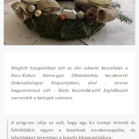
Meghitt hangulatban telt az idei adventi készül
őd
és a
Bács-Kiskun Vármegyei Oktatókórház kecskeméti
Onkoradiológiai Központjában, ahol - immár
hagyománnyá vált - közös koszorúkészít
ő foglalkoz
ást
szerveztek a betegek számára.
A program célja az volt, hogy egy kis ünnepi örömöt és
feltölt
őd
ést vigyen a kezelések mindennapjaiba, és
lehet
ős
éget teremtsen a kreatív kikapcsolódásra.