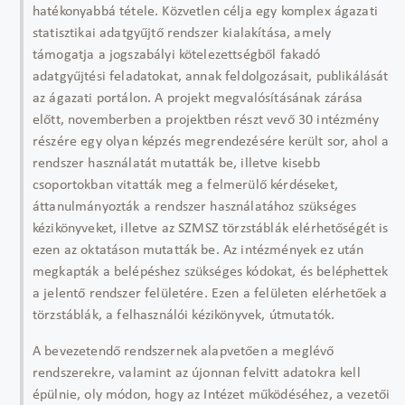
hatékonyabbá tétele. Közvetlen célja egy komplex ágazati
statisztikai adatgyűjtő rendszer kialakítása, amely
támogatja a jogszabályi kötelezettségből fakadó
adatgyűjtési feladatokat, annak feldolgozásait, publikálását
az ágazati portálon. A projekt megvalósításának zárása
előtt, novemberben a projektben részt vevő 30 intézmény
részére egy olyan képzés megrendezésére került sor, ahol a
rendszer használatát mutatták be, illetve kisebb
csoportokban vitatták meg a felmerülő kérdéseket,
áttanulmányozták a rendszer használatához szükséges
kézikönyveket, illetve az SZMSZ törzstáblák elérhetőségét is
ezen az oktatáson mutatták be. Az intézmények ez után
megkapták a belépéshez szükséges kódokat, és beléphettek
a jelentő rendszer felületére. Ezen a felületen elérhetőek a
törzstáblák, a felhasználói kézikönyvek, útmutatók.
A bevezetendő rendszernek alapvetően a meglévő
rendszerekre, valamint az újonnan felvitt adatokra kell
épülnie, oly módon, hogy az Intézet működéséhez, a vezetői