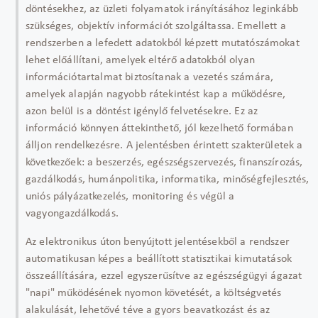
döntésekhez, az üzleti folyamatok irányításához leginkább
szükséges, objektív információt szolgáltassa. Emellett a
rendszerben a lefedett adatokból képzett mutatószámokat
lehet előállítani, amelyek eltérő adatokból olyan
információtartalmat biztosítanak a vezetés számára,
amelyek alapján nagyobb rátekintést kap a működésre,
azon belül is a döntést igénylő felvetésekre. Ez az
információ könnyen áttekinthető, jól kezelhető formában
álljon rendelkezésre. A jelentésben érintett szakterületek a
következőek: a beszerzés, egészségszervezés, finanszírozás,
gazdálkodás, humánpolitika, informatika, minőségfejlesztés,
uniós pályázatkezelés, monitoring és végül a
vagyongazdálkodás.
Az elektronikus úton benyújtott jelentésekből a rendszer
automatikusan képes a beállított statisztikai kimutatások
összeállítására, ezzel egyszerűsítve az egészségügyi ágazat
"napi" működésének nyomon követését, a költségvetés
alakulását, lehetővé téve a gyors beavatkozást és az