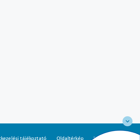
kezelési tájékoztató
Oldaltérkép
Közadatkereső