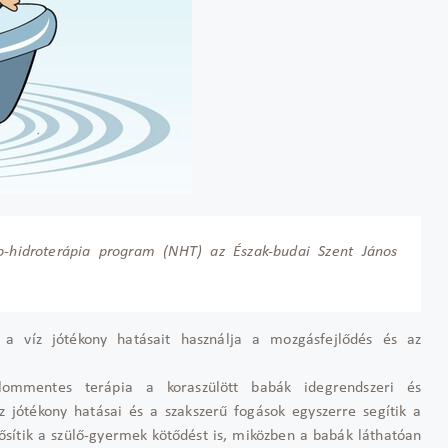
o-hidroterápia program (NHT) az Észak-budai Szent János
r a víz jótékony hatásait használja a mozgásfejlődés és az
alommentes terápia a koraszülött babák idegrendszeri és
 jótékony hatásai és a szakszerű fogások egyszerre segítik a
rősítik a szülő-gyermek kötődést is, miközben a babák láthatóan