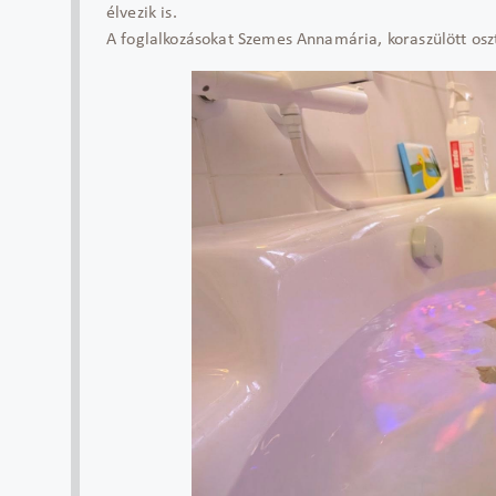
élvezik is.
A foglalkozásokat Szemes Annamária, koraszülött osz