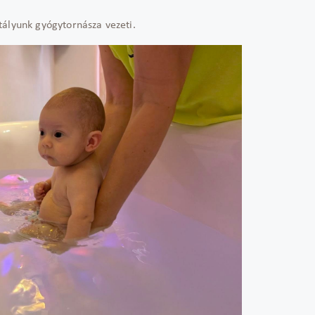
tályunk gyógytornásza vezeti.