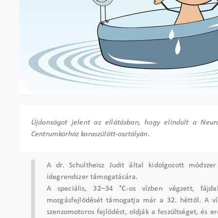
Újdonságot jelent az ellátásban, hogy elindult a Neur
Centrumkórház koraszülött-osztályán.
A dr. Schultheisz Judit által kidolgozott módsze
idegrendszer támogatására.
A speciális, 32–34 °C-os vízben végzett, fájd
mozgásfejlődését támogatja már a 32. héttől. A víz
szenzomotoros fejlődést, oldják a feszültséget, és e