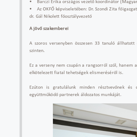
• Barczi Erika országos vezető koordinátor (Magya
• Az OKFŐ képviseletében: Dr. Szondi Zita főigazgat
dr. Gál Nikolett főosztályvezető
A jövő szakemberei
A szoros versenyben összesen 33 tanuló állhatott 
szinten.
Ez a verseny nem csupán a rangsorról szól, hanem a
elkötelezett fiatal tehetségek elismeréséről is.
Ezúton is gratulálunk minden résztvevőnek és d
együttműködő partnerek áldozatos munkáját.