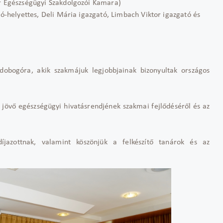
r Egészségügyi Szakdolgozói Kamara)
ó-helyettes, Deli Mária igazgató, Limbach Viktor igazgató és
dobogóra, akik szakmájuk legjobbjainak bizonyultak országos
 jövő egészségügyi hivatásrendjének szakmai fejlődéséről és az
íjazottnak, valamint köszönjük a felkészítő tanárok és az