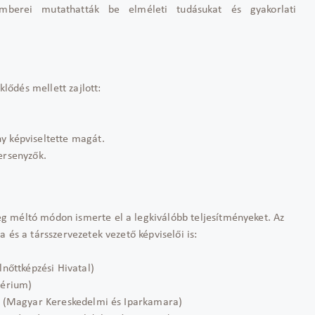
berei mutathatták be elméleti tudásukat és gyakorlati
ődés mellett zajlott:
 képviseltette magát.
ersenyzők.
g méltó módon ismerte el a legkiválóbb teljesítményeket. Az
 és a társszervezetek vezető képviselői is:
nőttképzési Hivatal)
térium)
ő (Magyar Kereskedelmi és Iparkamara)