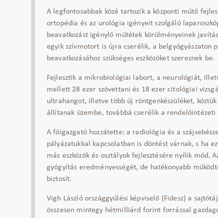
A legfontosabbak közé tartozik a központi műtő fejles
ortopédia és az urológia igényeit szolgáló laparoszk
beavatkozást igénylő műtétek körülményeinek javításá
egyik szívmotort is újra cserélik, a belgyógyászaton
beavatkozásához szükséges eszközöket szereznek be.
Fejlesztik a mikrobiológiai labort, a neurológiát, ill
mellett 28 ezer szövettani és 18 ezer citológiai vizsgá
ultrahangot, illetve több új röntgenkészüléket, közt
állítanak üzembe, továbbá cserélik a rendelőintézeti 
A főigazgató hozzátette: a radiológia és a szájsebész
pályázatukkal kapcsolatban is döntést várnak, s ha ezt
más eszközök és osztályok fejlesztésére nyílik mód. A
gyógyítás eredményességét, de hatékonyabb működte
biztosít.
Vigh László országgyűlési képviselő (Fidesz) a sajtótá
összesen mintegy hétmilliárd forint forrással gazdago