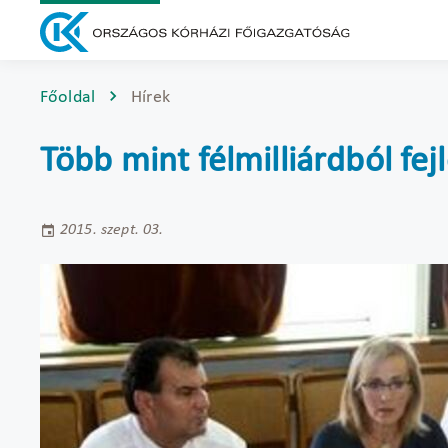
Főoldal
Hírek
Több mint félmilliárdból fej
2015. szept. 03.