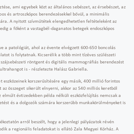
ztése, ami egyebek közt az általános sebészet, az érsebészet, az
ópos és artroszkópos berendezésekkel bővül, a minimális
ra. A nyitott szívműtétek elengedhetetlen feltételeként az
 pedig a főként a vastagbél-daganatos betegek endoszkópos
etve a patológiát, ahol az évente elvégzett 600-650 boncolás
latot is folytatnak. Kicserélik a több mint tízéves szülészeti
ük szájsebészeti röntgent és digitális mammográfiás berendezést
ultrahangot is - részletezte Halász Gabriella.
et eszközeinek korszerűsítésére egy másik, 400 millió forintos
 az összeget sikerült elnyerni, akkor az 540 milliós keretből
z elmúlt évtizedekben példa nélküli eszközfelújítás nemcsak a
tést és a dolgozók számára korszerűbb munkakörülményeket is
jékoztatón arról beszélt, hogy a jelenlegi pályázatok révén
dik a regionális feladatokat is ellátó Zala Megyei Kórház. A