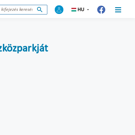
HU
zközparkját