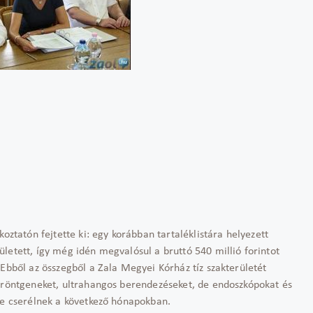
oztatón fejtette ki: egy korábban tartaléklistára helyezett
letett, így még idén megvalósul a bruttó 540 millió forintot
 Ebből az összegből a Zala Megyei Kórház tíz szakterületét
t röntgeneket, ultrahangos berendezéseket, de endoszkópokat és
tve cserélnek a következő hónapokban.