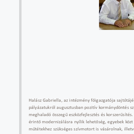
Halász Gabriella, az intézmény főigazgatója sajtótájék
pályázatukról augusztusban pozitív kormánydöntés szü
meghaladó összegű eszközfejlesztés és korszerűsítés.
érintő modernizálásra nyílik lehetőség, egyebek köz
műtétekhez szükséges szívmotort is vásárolnak, ille