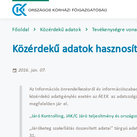
Főoldal
Közérdekű adatok
Tevékenységre vona
Közérdekű adatok hasznosít
2016. jún. 07.
Az Információs önrendelkezésről és információszabadsá
közérdekű adatigénylés esetén az ÁEEK az adatszolgál
megfelelően jár el.
„
Járó Kontrolling, JAK/C Járó teljesítmény és orszá
„Járóbeteg szakellátás összesített adatai” tárgyú ada
31.