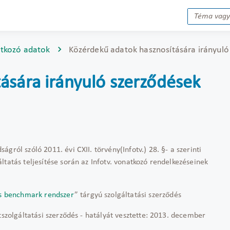
tkozó adatok
Közérdekű adatok hasznosítására irányuló
ására irányuló szerződések
gról szóló 2011. évi CXII. törvény(Infotv.) 28. §- a szerinti
tatás teljesítése során az Infotv. vonatkozó rendelkezéseinek
gos benchmark rendszer
” tárgyú szolgáltatási szerződés
tszolgáltatási szerződés - hatályát vesztette: 2013. december