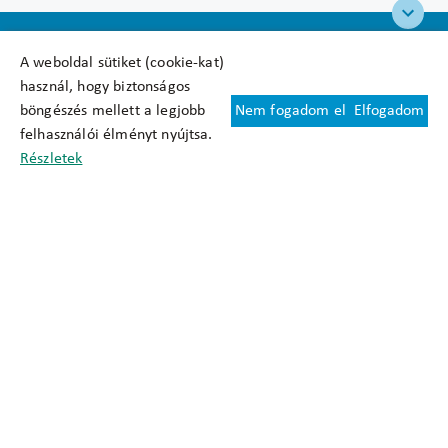
A weboldal sütiket (cookie-kat)
használ, hogy biztonságos
böngészés mellett a legjobb
Nem fogadom el
Elfogadom
Felhasználási feltételek
felhasználói élményt nyújtsa.
Cookie nyilatkozat
Részletek
Adatkezelési tájékoztató
Oldaltérkép
Közadatkereső
Akadálymentesítési nyilatkozat
Impresszum