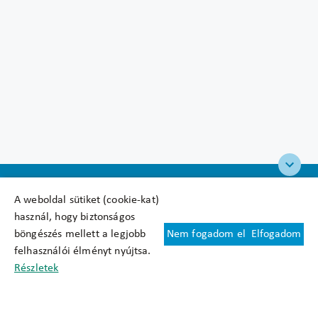
A weboldal sütiket (cookie-kat)
használ, hogy biztonságos
böngészés mellett a legjobb
Nem fogadom el
Elfogadom
Felhasználási feltételek
felhasználói élményt nyújtsa.
Cookie nyilatkozat
Részletek
Adatkezelési tájékoztató