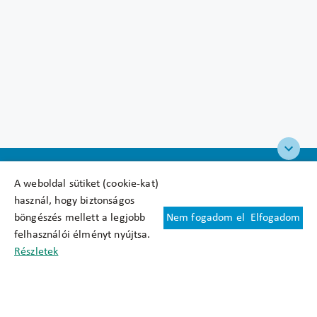
A weboldal sütiket (cookie-kat)
használ, hogy biztonságos
böngészés mellett a legjobb
Nem fogadom el
Elfogadom
Felhasználási feltételek
felhasználói élményt nyújtsa.
Cookie nyilatkozat
Részletek
Adatkezelési tájékoztató
Oldaltérkép