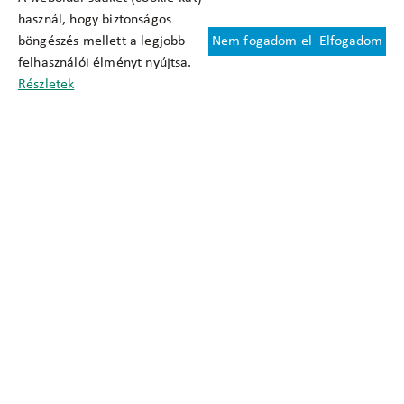
használ, hogy biztonságos
böngészés mellett a legjobb
Nem fogadom el
Elfogadom
Felhasználási feltételek
felhasználói élményt nyújtsa.
Cookie nyilatkozat
Részletek
Adatkezelési tájékoztató
Oldaltérkép
Közadatkereső
Akadálymentesítési nyilatkozat
Impresszum
okfo@okfo.gov.hu
+361 356 1522