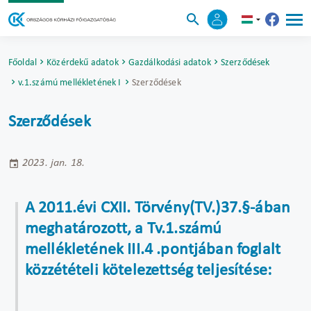
Főoldal
Közérdekű adatok
Gazdálkodási adatok
Szerződések
a Tv.1.számú mellékletének III.4 .pontjában foglalt közzétételi kötelezettség 
Szerződések
Szerződések
2023. jan. 18.
A 2011.évi CXII. Törvény(TV.)37.§-ában
meghatározott, a Tv.1.számú
mellékletének III.4 .pontjában foglalt
közzétételi kötelezettség teljesítése: