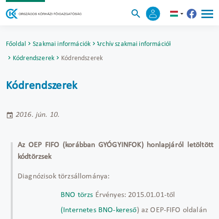
Főoldal
Szakmai információk
Archív szakmai információk
Kódrendszerek
Kódrendszerek
Kódrendszerek
2016. jún. 10.
Az OEP FIFO (korábban GYÓGYINFOK) honlapjáról letöltött
kódtörzsek
Diagnózisok törzsállománya:
BNO törzs
Érvényes: 2015.01.01-től
(Internetes BNO-kereső
)
az OEP-FIFO oldalán