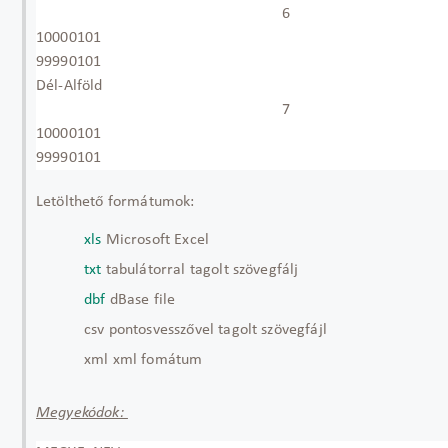
6
10000101
99990101
Dél-Alföld
7
10000101
99990101
Letölthető formátumok:
xls
Microsoft Excel
txt
tabulátorral tagolt szövegfálj
dbf
dBase file
csv pontosvesszővel tagolt szövegfájl
xml xml fomátum
Megyekódok: