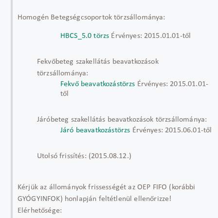
Homogén Betegségcsoportok törzsállománya:
HBCS_5.0 törzs
Érvényes: 2015.01.01-től
Fekvőbeteg szakellátás beavatkozások
törzsállománya:
Fekvő beavatkozástörzs
Érvényes: 2015.01.01-
től
Járóbeteg szakellátás beavatkozások törzsállománya:
Járó beavatkozástörzs
Érvényes: 2015.06.01-től
Utolsó frissítés: (2015.08.12.)
Kérjük az állományok frissességét az OEP FIFO (korábbi
GYÓGYINFOK) honlapján feltétlenül ellenőrizze!
Elérhetősége: