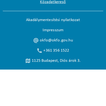
Közadatkereső
Akadálymentesítési nyilatkozat
Impresszum
okfo@okfo.gov.hu
+361 356 1522
1125 Budapest, Diós árok 3.