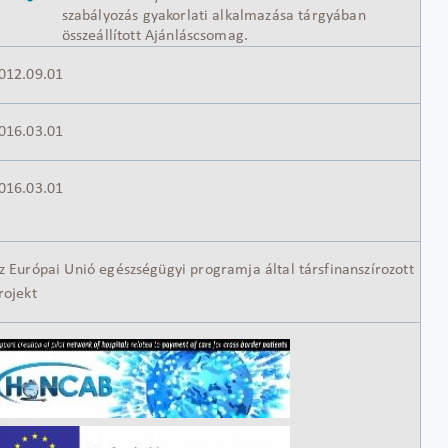
szabályozás gyakorlati alkalmazása tárgyában
összeállított Ajánláscsomag.
012.09.01
016.03.01
016.03.01
z Európai Unió egészségügyi programja által társfinanszírozott
rojekt