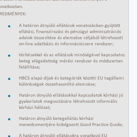
onatkozóan.
REDMÉNYEK:
A határon átnyúló ellátások vonatozásban gyűjtött
ellátási, finanszírozási és pénzügyi adminisztrációs
adatok összesítése és elemzése céljából létrehozott
on-line adatbázis és információcsere rendszer;
térítésekkel és az ellátások minőségével kapcsolatos
beteg elégedettség mérési rendszer és módszertan
felállítása;
HBCS alapú díjak és kategóriák közötti EU tagállami
különbségek összehasonlító elemzése;
Határon átnyúló ellátásokkal kapcsolatok kórházi jó
gyakorlatok megosztására létrehozott informális
kórházi hálózat;
Határon átnyúló betegellátás kórházi
menedzsmentjére kidolgozott Good Practice Guide;
A határon átnyúló ellátásokra vonatkozó EU