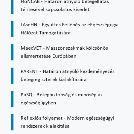
HoNCAB - Határon átnyúló betegellátás
térítésével kapcsolatos kísérlet
JAseHN - Együttes Fellépés az eEgészségügyi
Hálózat Támogatására
MaecVET - Masszőr szakmák kölcsönös
elismertetése Európában
PARENT - Határon átnyúló kezdeményezés
betegregiszterek kialakítására
PaSQ - Betegbiztonság és minőség az
egészségügyben
Reflexiós folyamat - Modern egészségügyi
rendszerek kialakítása