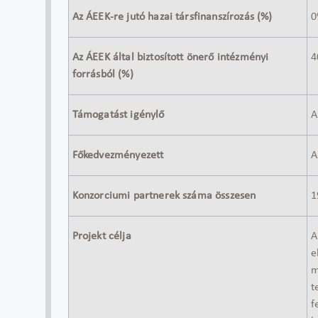
Az ÁEEK-re jutó hazai társfinanszírozás (%)
0
Az ÁEEK által biztosított önerő intézményi
4
forrásból (%)
Támogatást igénylő
A
Főkedvezményezett
A
Konzorciumi partnerek száma összesen
1
Projekt célja
A
e
m
t
f