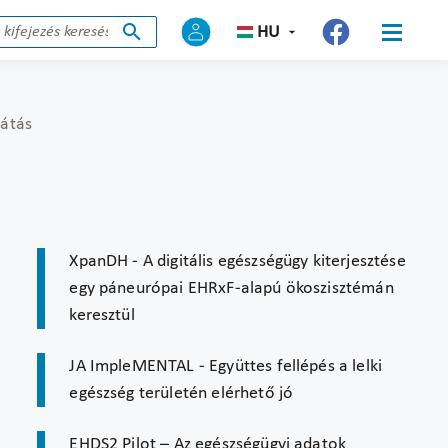
HU
látás
XpanDH - A digitális egészségügy kiterjesztése
egy páneurópai EHRxF-alapú ökoszisztémán
keresztül
JA ImpleMENTAL - Együttes fellépés a lelki
egészség területén elérhető jó
EHDS2 Pilot – Az egészségügyi adatok