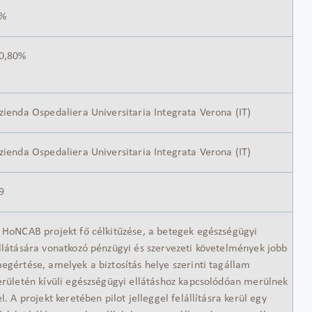
%
0,80%
zienda Ospedaliera Universitaria Integrata Verona (IT)
zienda Ospedaliera Universitaria Integrata Verona (IT)
9
 HoNCAB projekt fő célkitűzése, a betegek egészségügyi
llátására vonatkozó pénzügyi és szervezeti követelmények jobb
egértése, amelyek a biztosítás helye szerinti tagállam
erületén kívüli egészségügyi ellátáshoz kapcsolódóan merülnek
el. A projekt keretében pilot jelleggel felállításra kerül egy