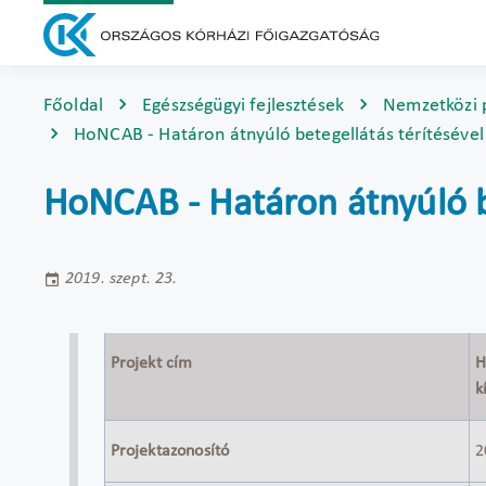
Főoldal
Egészségügyi fejlesztések
Nemzetközi 
HoNCAB - Határon átnyúló betegellátás térítésével 
HoNCAB - Határon átnyúló b
2019. szept. 23.
Projekt cím
H
k
Projektazonosító
2