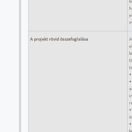
k
h
e
m
A projekt rövid összefoglalása
A
e
k
D
t
•
•
a
i
r
•
ö
•
k