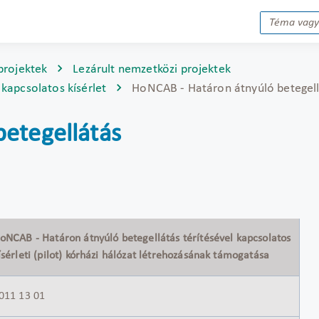
projektek
Lezárult nemzetközi projektek
kapcsolatos kísérlet
HoNCAB - Határon átnyúló betegel
etegellátás
oNCAB - Határon átnyúló betegellátás térítésével kapcsolatos
ísérleti (pilot) kórházi hálózat létrehozásának támogatása
011 13 01