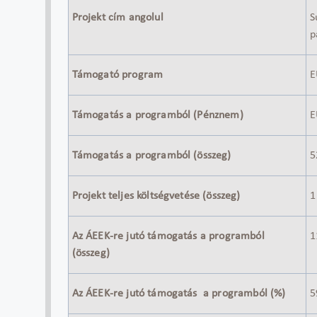
Projekt cím angolul
S
p
Támogató program
E
Támogatás a programból (Pénznem)
E
Támogatás a programból (összeg)
5
Projekt teljes költségvetése (összeg)
1
Az ÁEEK-re jutó támogatás a programból
1
(összeg)
Az ÁEEK-re jutó támogatás a programból (%)
5