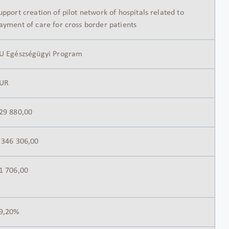
upport creation of pilot network of hospitals related to
ayment of care for cross border patients
U Egészségügyi Program
UR
29 880,00
 346 306,00
1 706,00
9,20%