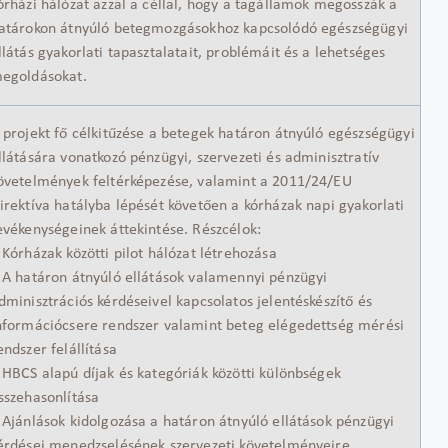
órházi hálózat azzal a céllal, hogy a tagállamok megosszák a
atárokon átnyúló betegmozgásokhoz kapcsolódó egészségügyi
llátás gyakorlati tapasztalatait, problémáit és a lehetséges
egoldásokat.
 projekt fő célkitűzése a betegek határon átnyúló egészségügyi
llátására vonatkozó pénzügyi, szervezeti és adminisztratív
övetelmények feltérképezése, valamint a 2011/24/EU
irektíva hatályba lépését követően a kórházak napi gyakorlati
evékenységeinek áttekintése. Részcélok:
 Kórházak közötti pilot hálózat létrehozása
 A határon átnyúló ellátások valamennyi pénzügyi
dminisztrációs kérdéseivel kapcsolatos jelentéskészítő és
nformációcsere rendszer valamint beteg elégedettség mérési
endszer felállítása
 HBCS alapú díjak és kategóriák közötti különbségek
sszehasonlítása
 Ajánlások kidolgozása a határon átnyúló ellátások pénzügyi
érdései menedzselésének szervezeti követelményeire