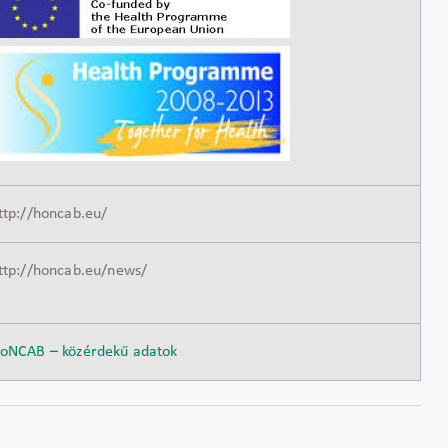
ttp://honcab.eu/
ttp://honcab.eu/news/
oNCAB – közérdekű adatok