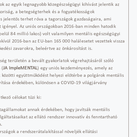
ok az egyik legnagyobb közegészségügyi kihívást jelentik az
koriság, a betegségterhek és a fogyatékosságok
s jelentős terhet róva a tagországok gazdaságaira, ami
ést igényel. Az uniós országokban 2016-ban minden hatodik
elül 84 millió lakos) volt valamilyen mentális egészségügyi
kívül 2016-ban az EU-ban 165 000 halálesetet vezettek vissza
kedési zavarokra, beleértve az önkárosítást is.
ség területén a bevált gyakorlatok végrehajtásáról szóló
 (
JA ImpleMENTAL
) egy uniós kezdeményezés, amely az
közötti együttműködést helyezi előtérbe a polgárok mentális
ítása érdekében, különösen a COVID-19 világjárvány
kező célokat tűzi ki:
agállamokat annak érdekében, hogy javítsák mentális
lgáltatásaikat az ellátó rendszer innovatív és fenntartható
n.
szágok a rendszerátalakítással növeljék ellátási