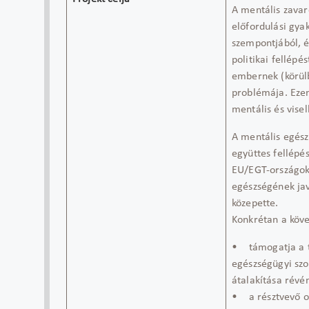
A mentális zavar
előfordulási gya
szempontjából, é
politikai fellép
embernek (körülb
problémája. Ezen
mentális és visel
A mentális egész
együttes fellépés
EU/EGT-országok 
egészségének jav
közepette.
Konkrétan a követ
• támogatja a t
egészségügyi szo
átalakítása révé
• a résztvevő or