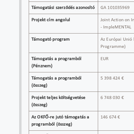
Támogatási szerződés azonosító
GA 101035969
Projekt cím angolul
Joint Action on 
- ImpleMENTAL
Támogató program
Az Európai Unió
Programme)
Támogatás a programból
EUR
(Pénznem)
Támogatás a programból
5 398 424 €
(összeg)
Projekt teljes költségvetése
6 748 030 €
(összeg)
Az OKFŐ-re jutó támogatás a
146 674 €
programból (összeg)