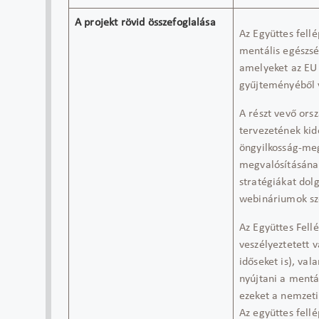
A projekt rövid összefoglalása
Az Együttes fell
mentális egészsé
amelyeket az EU 
gyűjteményéből v
A részt vevő ors
tervezetének kid
öngyilkosság-meg
megvalósításának
stratégiákat dol
webináriumok sze
Az Együttes Fell
veszélyeztetett 
időseket is), va
nyújtani a mentá
ezeket a nemzeti
Az együttes fellé