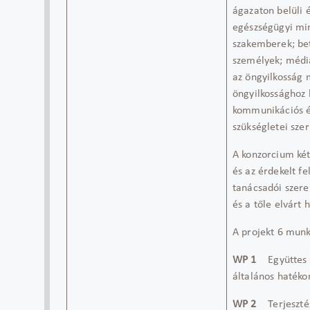
ágazaton belüli é
egészségügyi mi
szakemberek; bet
személyek; média
az öngyilkosság 
öngyilkossághoz 
kommunikációs és
szükségletei sze
A konzorcium két 
és az érdekelt f
tanácsadói szerep
és a tőle elvárt h
A projekt 6 mun
WP 1
Együttes F
általános haték
WP 2
Terjesztés