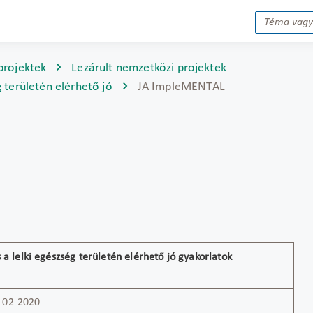
projektek
Lezárult nemzetközi projektek
 területén elérhető jó
JA ImpleMENTAL
 a lelki egészség területén elérhető jó gyakorlatok
-02-2020