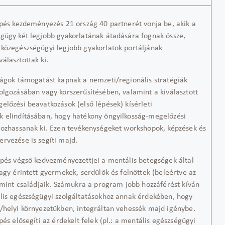
épés kezdeményezés 21 ország 40 partnerét vonja be, akik a
gügy két legjobb gyakorlatának átadására fognak össze,
közegészségügyi legjobb gyakorlatok portáljának
álasztottak ki.
zágok támogatást kapnak a nemzeti/regionális stratégiák
olgozásában vagy korszerűsítésében, valamint a kiválasztott
előzési beavatkozások (első lépések) kísérleti
 elindításában, hogy hatékony öngyilkosság-megelőzési
gozhassanak ki. Ezen tevékenységeket workshopok, képzések és
rvezése is segíti majd.
épés végső kedvezményezettjei a mentális betegségek által
vagy érintett gyermekek, serdülők és felnőttek (beleértve az
lamint családjaik. Számukra a program jobb hozzáférést kíván
lis egészségügyi szolgáltatásokhoz annak érdekében, hogy
/helyi környezetükben, integráltan vehessék majd igénybe.
pés elősegíti az érdekelt felek (pl.: a mentális egészségügyi