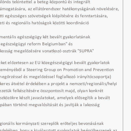
lönös tekintettel a beteg-központú és integrált
támogatására, az ellátórendszer hatékonyságának növelésére,
tti egészséges szövetségek kiépítésére és fenntartására,
ti és regionális hatóságok közötti koordináció
entális egészségügy két bevált gyakorlatának
észségügyi reform Belgiumban" és
sság megelőzésére vonatkozó osztrák "SUPRA"
ket előzetesen az EU közegészségügyi bevált gyakorlatok
jteményéből a Steering Group on Promotion and Prevention
egőrzéssel és megelőzéssel foglalkozó irányítócsoportja)
sikeres átvétel érdekében a projekt a nemzeti/regionális/helyi
zetük felkészítésére összpontosít majd, olyan konkrét
szközökre készít javaslatokat, amelyek elősegítik a bevált
pában történő megvalósítását és javítják a lakosság
ionális kormányzati szereplők erőteljes bevonásának
rdekében, hogy a kiválasztott gyakorlatok beépülhessenek az