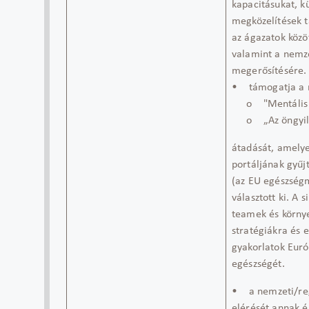
kapacitásukat, kü
megközelítések 
az ágazatok közö
valamint a nemze
megerősítésére.
• támogatja a m
o "Mentális eg
o „Az öngyilko
átadását, amelye
portáljának gyű
(az EU egészségm
választott ki. A 
teamek és környe
stratégiákra és e
gyakorlatok Euró
egészségét.
• a nemzeti/reg
elérését annak é