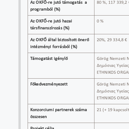
Az OKFŐ-re jutó támogatás a
80 %, 117 339,2
programból (%)
Az OKFŐ-re jutó hazai
0 %
társfinanszírozás (%)
Az OKFŐ által biztosított önerő
20%, 29 334,8 €
intézményi forrásból (%)
Támogatást igénylő
Görög Nemzeti N
Δημόσιας Υγεί
ETHNIKOS ORGA
Főkedvezményezett
Görög Nemzeti N
Δημόσιας Υγεία
ETHNIKOS ORGA
Konzorciumi partnerek száma
21 (+ 19 kapcsol
összesen
Projekt célja