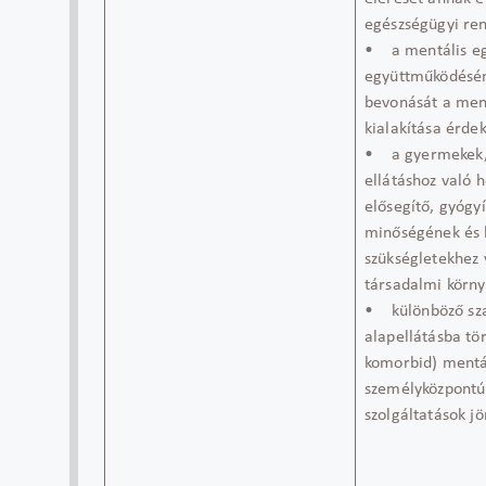
egészségügyi re
• a mentális egé
együttműködéséne
bevonását a ment
kialakítása érde
• a gyermekek, s
ellátáshoz való 
elősegítő, gyógy
minőségének és k
szükségletekhez 
társadalmi körny
• különböző sza
alapellátásba tö
komorbid) mentál
személyközpontú 
szolgáltatások j