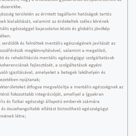
ndszerekbe.
szség területén az érintett tagállami hatóságok tartós
k kialakítását, valamint az érdekeltek széles körének
ális egészséggel kapcsolatos közös és globális jövőkép
kében.
erdülők és felnőttek mentális egészségének javítását az
hozzáférésük megkönnyítésével, valamint a megelőző,
ító és rehabilitációs mentális egészségügyi szolgáltatások
oherenciának fejlesztését, a szolgáltatások egyéni
való igazításával, amelyeket a betegek lakóhelyén és
ezetében nyújtanak;
kterületeket átfogva megvalósítja a mentális egészségnek az
rténő fokozottabb integrációját, amellyel a (gyakran
is és fizikai egészségi állapotú emberek számára
és összehangoltabb ellátást biztosítható egészségügyi
önnének létre;