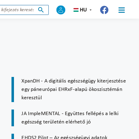
HU
XpanDH - A digitális egészségügy kiterjesztése
egy páneurópai EHRxF-alapú ökoszisztémán
keresztül
JA ImpleMENTAL - Együttes fellépés a lelki
egészség területén elérhető jó
EHDS2 Pilot – Az egészségügyi adatok