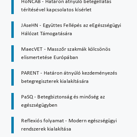
HoNCAB - Határon átnyúló betegellátás
térítésével kapcsolatos kísérlet
JAseHN - Együttes Fellépés az eEgészségügyi
Hálózat Támogatására
MaecVET - Masszőr szakmák kölcsönös
elismertetése Európában
PARENT - Határon átnyúló kezdeményezés
betegregiszterek kialakítására
PaSQ - Betegbiztonság és minőség az
egészségügyben
Reflexiós folyamat - Modern egészségügyi
rendszerek kialakítása