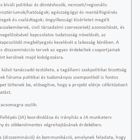
s kívüli politikai és döntéshozók, nemzeti/regionális
nisztériumok/hatóságok; egészségügyi és mentálhigiénés
egek és családtagok; öngyilkossági kísérletet megélt
szakemberek, civil társadalmi szervezetek) azonosítását, és
megelőzésével kapcsolatos tudatosság növelését, az
kapcsolódó megbélyegzés kezelését a lakosság körében. A
 disszeminációs tervek az egyes érdekeltek csoportjainak
rint kerülnek majd kidolgozásra.
külső tanácsadó testülete, a tagállami szakpolitikai bizottság
elek fóruma politikai és tudományos szempontból is fontos
et töltenek be, elősegítve, hogy a projekt elérje célkitűzéseit
atást.
kacsomagra oszlik:
ellépés (JA) koordinálása és irányítás a JA munkaterv
ony és zökkenőmentes végrehajtásának érdekében.
 (disszemináció) és kommunikáció, amelynek feladata, hogy