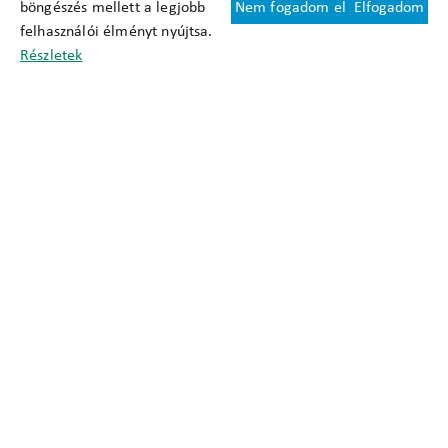
böngészés mellett a legjobb
Nem fogadom el
Elfogadom
Felhasználási feltételek
felhasználói élményt nyújtsa.
Cookie nyilatkozat
Részletek
Adatkezelési tájékoztató
Oldaltérkép
Közadatkereső
Akadálymentesítési nyilatkozat
Impresszum
okfo@okfo.gov.hu
+361 356 1522
1125 Budapest, Diós árok 3.