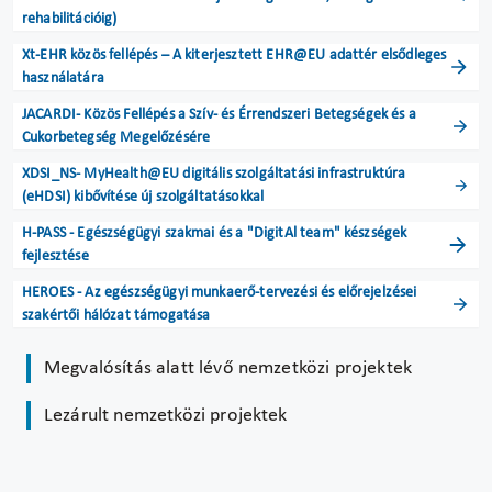
rehabilitációig)
Xt-EHR közös fellépés – A kiterjesztett EHR@EU adattér elsődleges
használatára
JACARDI- Közös Fellépés a Szív- és Érrendszeri Betegségek és a
Cukorbetegség Megelőzésére
XDSI_NS- MyHealth@EU digitális szolgáltatási infrastruktúra
(eHDSI) kibővítése új szolgáltatásokkal
H-PASS - Egészségügyi szakmai és a "DigitAl team" készségek
fejlesztése
HEROES - Az egészségügyi munkaerő-tervezési és előrejelzései
szakértői hálózat támogatása
Megvalósítás alatt lévő nemzetközi projektek
Lezárult nemzetközi projektek