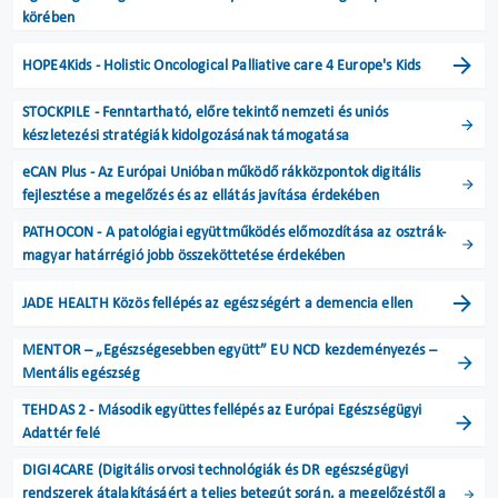
körében
HOPE4Kids - Holistic Oncological Palliative care 4 Europe's Kids
STOCKPILE - Fenntartható, előre tekintő nemzeti és uniós
készletezési stratégiák kidolgozásának támogatása
eCAN Plus - Az Európai Unióban működő rákközpontok digitális
fejlesztése a megelőzés és az ellátás javítása érdekében
PATHOCON - A patológiai együttműködés előmozdítása az osztrák-
magyar határrégió jobb összeköttetése érdekében
JADE HEALTH Közös fellépés az egészségért a demencia ellen
MENTOR – „Egészségesebben együtt” EU NCD kezdeményezés –
Mentális egészség
TEHDAS 2 - Második együttes fellépés az Európai Egészségügyi
Adattér felé
DIGI4CARE (Digitális orvosi technológiák és DR egészségügyi
rendszerek átalakításáért a teljes betegút során, a megelőzéstől a