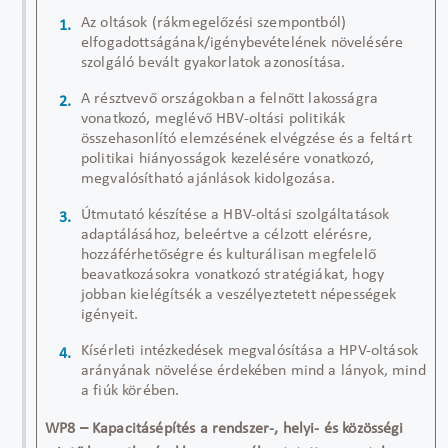
Az oltások (rákmegelőzési szempontból)
elfogadottságának/igénybevételének növelésére
szolgáló bevált gyakorlatok azonosítása.
A résztvevő országokban a felnőtt lakosságra
vonatkozó, meglévő HBV-oltási politikák
összehasonlító elemzésének elvégzése és a feltárt
politikai hiányosságok kezelésére vonatkozó,
megvalósítható ajánlások kidolgozása.
Útmutató készítése a HBV-oltási szolgáltatások
adaptálásához, beleértve a célzott elérésre,
hozzáférhetőségre és kulturálisan megfelelő
beavatkozásokra vonatkozó stratégiákat, hogy
jobban kielégítsék a veszélyeztetett népességek
igényeit.
Kísérleti intézkedések megvalósítása a HPV-oltások
arányának növelése érdekében mind a lányok, mind
a fiúk körében.
WP8 – Kapacitásépítés a rendszer-, helyi- és közösségi