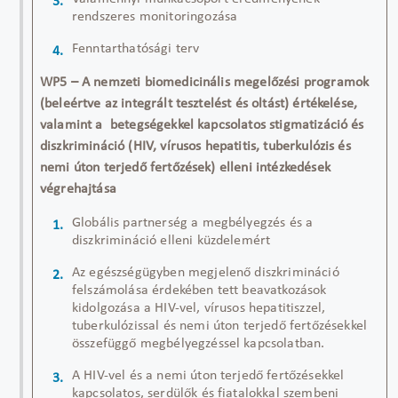
rendszeres monitoringozása
Fenntarthatósági terv
WP5 – A nemzeti biomedicinális megelőzési programok
(beleértve az
integrált tesztelést és oltást) értékelése,
valamint a betegségekkel kapcsolatos stigmatizáció és
diszkrimináció (HIV, vírusos hepatitis, tuberkulózis és
nemi úton terjedő fertőzések) elleni intézkedések
végrehajtása
Globális partnerség a megbélyegzés és a
diszkrimináció elleni küzdelemért
Az egészségügyben megjelenő diszkrimináció
felszámolása érdekében tett beavatkozások
kidolgozása a HIV-vel, vírusos
hepatitiszzel
,
tuberkulózissal és nemi úton terjedő fertőzésekkel
összefüggő megbélyegzéssel kapcsolatban
.
A HIV-vel és a nemi úton terjedő fertőzésekkel
kapcsolatos, serdülők és fiatalokkal szembeni