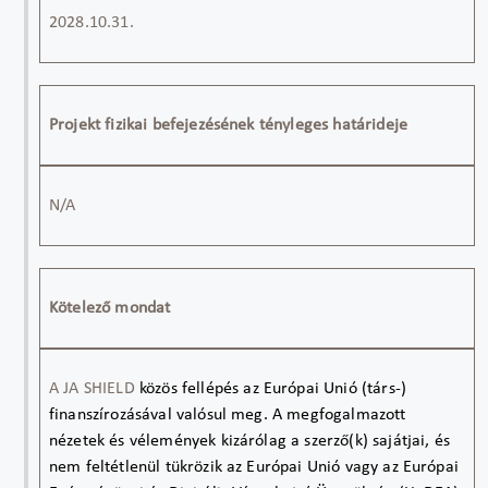
202
8
.
1
0.3
1
.
Projekt fizikai befejezésének tényleges határideje
N/A
Kötelező mondat
A JA
SHIELD
közös fellépés az Európai Unió (társ-)
finanszírozásával valósul meg. A megfogalmazott
nézetek és vélemények kizárólag a szerző(k) sajátjai, és
nem feltétlenül tükrözik az Európai Unió vagy az Európai