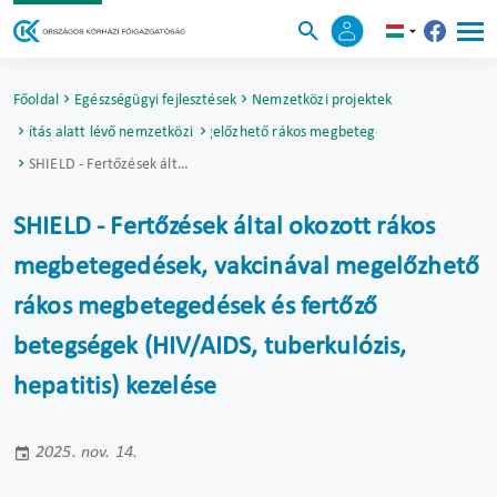
Főoldal
Egészségügyi fejlesztések
Nemzetközi projektek
s megbetegedések, vakcinával megelőzhető rákos megbetegedések és fertőző be
alósítás alatt lévő nemzetközi projektek
SHIELD - Fertőzések által okozott rákos megbetegedések, vakcinával megelőzhető rákos megbetegedések és fertőző betegségek (HIV/AIDS, tuberkulózis, hepatitis) kezelése
SHIELD - Fertőzések által okozott rákos
megbetegedések, vakcinával megelőzhető
rákos megbetegedések és fertőző
betegségek (HIV/AIDS, tuberkulózis,
hepatitis) kezelése
2025. nov. 14.