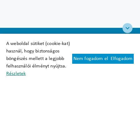
A weboldal sütiket (cookie-kat)
használ, hogy biztonságos
böngészés mellett a legjobb
Nem fogadom el
Elfogadom
Felhasználási feltételek
felhasználói élményt nyújtsa.
Cookie nyilatkozat
Részletek
Adatkezelési tájékoztató
Oldaltérkép
Közadatkereső
Akadálymentesítési nyilatkozat