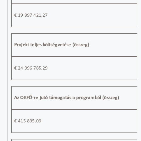
€
19 997 421,27
Projekt teljes költségvetése (összeg)
€
24 996
785
,29
Az OKFŐ-re jutó támogatás a programból (összeg)
€
415 895,09