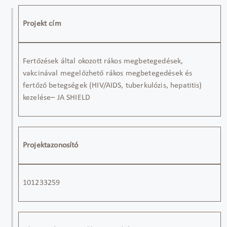
Projekt cím
Fertőzések által okozott rákos megbetegedések,
vakcinával megelőzhető rákos megbetegedések és
fertőző betegségek (HIV/AIDS, tuberkulózis, hepatitis)
kezelése
–
JA
SHIELD
Projektazonosító
1012
33259