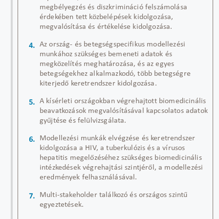
megbélyegzés és diszkrimináció felszámolása
érdekében tett közbelépések kidolgozása,
megvalósítása és értékelése
kidolgozása.
Az ország- és betegségspecifikus modellezési
munkához szükséges bemeneti adatok és
megközelítés meghatározása, és az egyes
betegségekhez alkalmazkodó, több betegségre
kiterjedő keretrendszer kidolgozása.
A
kísérleti országokban végrehajtott
biomedicinális
beavatkozások megvalósítá
sával kapcsolatos adatok
gyűjtése
és
felülvizsgálata
.
Modellezési munkák elvégzése és keretrendszer
kidolgozása a HIV, a tuberkulózis és a vírusos
hepatitis megelőzéséhez szükséges
biomedicinális
intézkedések végrehajtási szintjéről
,
a modellezési
eredmények felhasználásával.
Multi-
stakeholder
találkozó és országos szintű
egyeztetések.