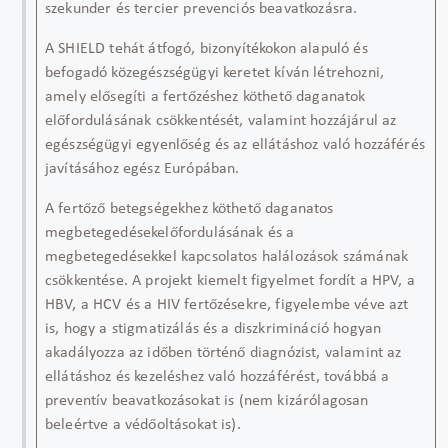
szekunder és tercier prevenciós beavatkozásra
.
A SHIELD tehát
átfogó, bizonyítékokon alapuló és
befogadó közegészségügyi keretet
kíván létrehozni,
amely elősegíti a
fertőzéshez köthető daganatok
előfordulásának csökkentését
, valamint hozzájárul az
egészségügyi egyenlőség és az ellátáshoz való hozzáférés
javításához
egész Európában.
A
fertőző betegségekhez köthető daganat
os
megbetegedések
előfordulásának és a
megbetegedésekkel kapcsolatos
halálozások számának
csökkentése. A projekt kiemelt figyelmet fordít a HPV, a
HBV, a HCV és a HIV fertőzésekre, figyelembe véve azt
is, hogy a stigmatizálás és a diszkrimináció hogyan
akadályozza az időben történő diagnózist, valamint az
ellátáshoz és kezeléshez való hozzáférést,
továbbá
a
preventív beavatkozásokat is (nem kizárólagosan
beleértve a védőoltásokat is).