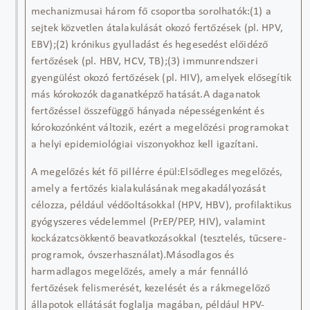
mechanizmusai három fő csoportba sorolhatók:
(1) a
sejtek közvetlen átalakulását okozó fertőzések (pl. HPV,
EBV);
(2) krónikus gyulladást és hegesedést előidéző
fertőzések (pl. HBV, HCV, TB);
(3) immunrendszeri
gyengülést okozó fertőzések (pl. HIV), amelyek elősegítik
más kórokozók daganatképző hatását.
A daganatok
fertőzéssel összefüggő hányada népességenként és
kórokozónként
változik, ezért
a megelőzési programokat
a helyi epidemiológiai viszonyokhoz kell igazítani
.
A megelőzés két fő pillérre épül:
Elsődleges megelőzés
,
amely a fertőzés kialakulásának megakadályozását
célozza, például
védőoltásokkal (HPV, HBV)
,
profilaktikus
gyógyszeres védelemmel (
PrEP
/PEP, HIV)
, valamint
kockázatcsökkentő beavatkozásokkal
(tesztelés, tűcsere-
programok, óvszerhasználat).
Másodlagos és
harmadlagos megelőzés
, amely a már fennálló
fertőzések felismerését, kezelését és a rákmegelőző
állapotok ellátását
foglalja magában, például
HPV-