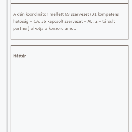
A
dán
koordinátor mellett
69
szervezet (
3
1
kompetens
hatóság
– CA,
36
kapcsolt szervezet – AE
, 2
–
társult
partner
)
alkot
ja
a
konzorciumot.
Háttér