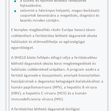
a
szűrési és nyomon követési rendszerek
fejlesztésére
,
valamint a
hátrányos helyzetű, magas kockázatú
csoportok bevonására
a megelőzés, diagnózis és
kezelés minden szintjén.
E komplex megközelítés révén Európa hosszú távon
csökkentheti a
fertőzéshez köthető daganatok okozta
halálozást
és előmozdíthatja az
egészségügyi
egyenlőséget
.
A
SHIELD
közös fellépés átfogó célja a
fertőzésekhez
köthető daganatok okozta korai megbetegedések és
halálozás csökkentése
Európában. A program azokra a
fertőző ágensekre összpontosít, amelyek bizonyítottan
hozzájárulnak a daganatos betegségek kialakulásához: a
humán
papillomavírusra
(HPV)
, a
hepatitis B vírusra
(HBV)
, a
hepatitis C vírusra (HCV)
és a
humán
immundeficiencia
vírusra (HIV)
.
A fertőzéshez köthető daganatok biológiai