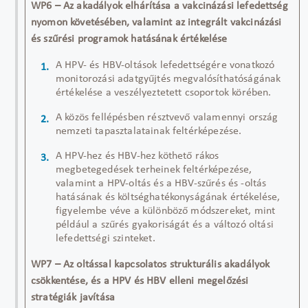
WP6 – Az akadályok elhárítása a vakcinázási lefedettség
nyomon követésében, valamint az integrált vakcinázási
és szűrési programok hatásának értékelése
A HPV- és HBV-oltások lefedettségére vonatkozó
monitorozási adatgyűjtés megvalósíthatóságának
értékelése a veszélyeztetett csoportok körében.
A közös fellépésben résztvevő valamennyi ország
nemzeti tapasztalatainak feltérképezése.
A HPV-hez és HBV-hez köthető rákos
megbetegedések terheinek feltérképezése,
valamint a HPV-oltás és a HBV-szűrés és -oltás
hatásának és költséghatékonyságának értékelése,
figyelembe véve a különböző módszereket, mint
például a szűrés gyakoriságát és a változó oltási
lefedettségi szinteket.
WP7 – Az oltással kapcsolatos strukturális akadályok
csökkentése, és a HPV és HBV elleni megelőzési
stratégiák javítása