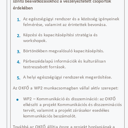
szintű beavatkozásokhoz a veszélyeztetett csoportok
érdekében
Az egészségügyi rendszer és a közösség igényeinek
felmérése, valamint az érintettek bevonása.
Képzési és kapacitásépítési stratégia és
workshopok.
Börtönökben megvalósuló kapacitásépítés.
Párbeszédalapú információk és kulturálisan
testreszabott források.
A helyi egészségügyi rendszerek megerősítése.
Az OKFŐ
a
WP2
munkacsomagban
vállal aktív szerepet:
WP2 – Kommunikáció
és
disszemináció
:
a
z OKFŐ
elkészíti
a
projekt
Kommunikációs és
disszeminációs
tervét,
valamint a projekt zárásakor esedékes
kommunikációs beszámolót.
Továbbá az OKFŐ állítja össze a
projekt honlapjának a