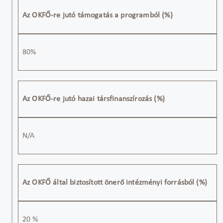
Az OKFŐ-re jutó támogatás a programból (%)
80%
Az OKFŐ-re jutó hazai társfinanszírozás (%)
N/A
Az OKFŐ által biztosított önerő intézményi forrásból (%)
20 %