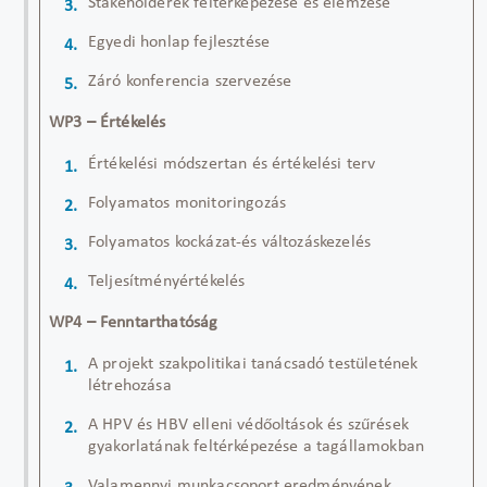
Stakeholderek feltérképezése és elemzése
Egyedi honlap fejlesztése
Záró konferencia szervezése
WP3 – Értékelés
Értékelés
i módszertan és értékelési terv
Folyamatos monitoringozás
Folyamatos kockázat-és változáskezelés
Teljesítményértékelés
WP4 – Fenntarthatóság
A
projekt
szakpolitikai
tanácsadó testületének
létrehozása
A HPV és HBV elleni védőoltások és szűrések
gyakorlatának feltérképezése a tagállamokban
Valamennyi munkacsoport eredményének