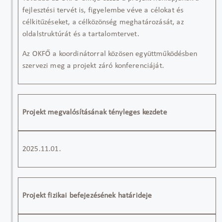
fejlesztési tervét is
,
figyelembe véve
a céloka
t
és
célkitűzése
ket
, a célközönség
meghatározását
, az
oldalstruktúr
át
és a tartalomterv
et
.
A
z
OKFŐ a
koordinátorral közösen
együttműködésben
szervezi
meg a
projekt záró konferenciáj
át
.
Projekt megvalósításának tényleges kezdete
2025.
11
.01.
Projekt fizikai befejezésének határideje