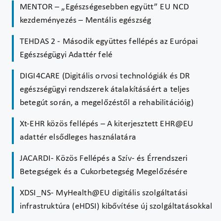
MENTOR – „Egészségesebben együtt” EU NCD
kezdeményezés – Mentális egészség
TEHDAS 2 - Második együttes fellépés az Európai
Egészségügyi Adattér felé
DIGI4CARE (Digitális orvosi technológiák és DR
egészségügyi rendszerek átalakításáért a teljes
betegút során, a megelőzéstől a rehabilitációig)
Xt-EHR közös fellépés – A kiterjesztett EHR@EU
adattér elsődleges használatára
JACARDI- Közös Fellépés a Szív- és Érrendszeri
Betegségek és a Cukorbetegség Megelőzésére
XDSI_NS- MyHealth@EU digitális szolgáltatási
infrastruktúra (eHDSI) kibővítése új szolgáltatásokkal