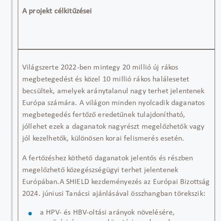
A projekt célkitűzései
Világszerte 2022-ben mintegy
20 millió új rákos
megbetegedést
és közel
10 millió rákos halálesetet
becsültek, amelyek aránytalanul nagy terhet jelentenek
Európa számára
. A világon minden
nyolcadik daganatos
megbetegedés
fertőző eredetűnek tulajdonítható,
jóllehet ezek a daganatok nagyrészt
megelőzhetők vagy
jól kezelhetők
, különösen korai felismerés esetén.
A fertőzéshez köthető daganatok jelentős és részben
megelőzhető közegészségügyi terhet jelentenek
Európában.
A
SHIELD
kezdeményezés az
Európai Bizottság
2024. júniusi Tanácsi ajánlásával
összhangban törekszik:
a
HPV- és HBV-oltási arányok növelésére
,