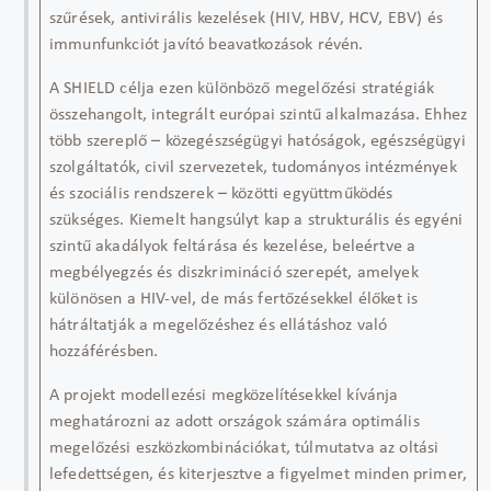
szűrések
,
antivirális
kezelések (HIV, HBV, HCV, EBV)
és
immunfunkciót javító beavatkozások
révén.
A SHIELD célja ezen különböző megelőzési stratégiák
összehangolt, integrált európai szintű alkalmazása
. Ehhez
több szereplő –
közegészségügyi hatóságok, egészségügyi
szolgáltatók, civil szervezetek, tudományos intézmények
és szociális rendszerek
– közötti együttműködés
szükséges. Kiemelt hangsúlyt kap a
strukturális és egyéni
szintű akadályok feltárása és kezelése
, beleértve a
megbélyegzés és diszkrimináció
szerepét, amelyek
különösen a
HIV
-vel, de más fertőzésekkel élőket is
hátráltatják a megelőzéshez és ellátáshoz való
hozzáférésben.
A projekt
modellezési megközelítésekkel
kívánja
meghatározni az adott országok számára
optimális
megelőzési eszközkombinációkat
, túlmutatva az oltási
lefedettségen, és kiterjesztve a figyelmet minden
primer,