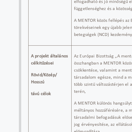
elfogadható és jó minőségű e
függetlenséghez és a közösség
A MENTOR közös fellépés az
törekvéseinek egy
újabb
jelen
betegségek (NCD) kezdemén
A projekt általános
Az E
urópai
Bizottság
„
A mentá
célkitűzései
összhangban a MENTOR
közö
csökkentése, valamint a mentá
Rövid/Közép/
társadalom egésze
, mind a m
Hosszú
több szint
ű változást
érjen el
terén,
távú célok
A MENTOR
különös hangsúlyt
méltányos hozzáférés
ér
e
, a
m
társadalmi
befogadás
uk
elős
jog érvényesítése, az ellátás
előmozdítása.