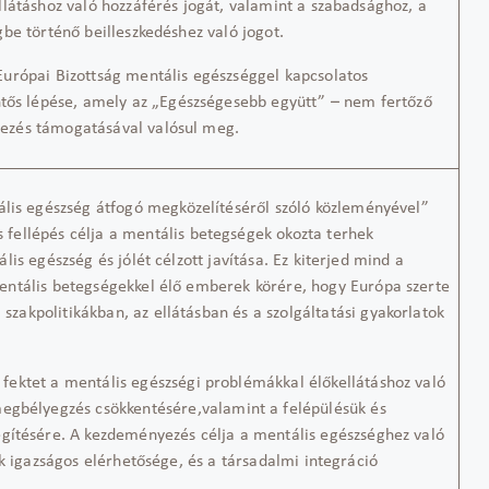
llátáshoz
való hozzáférés jogát
, valamint a szabadsághoz, a
be történő beilleszkedéshez való jogot.
Európai
Bizottság mentális egészséggel kapcsolatos
tős
lépése, amely az „
Egészségesebb együtt” –
nem fertőző
yezés
támogatásával valósul meg.
lis egészség átfogó megközelítéséről szóló közleményével
”
s fellépés célja
a mentális betegségek okozta
terhek
lis egészség és jólét
célzott javítása. Ez kiterjed
mind a
entális betegségekkel élő emberek köré
re
,
hogy Európa szerte
a
szakpolitik
ákban
, az ellátás
ban
és a szolgáltatási
gyakorlat
ok
 fektet
a mentális egészségi problémákkal élő
k
ellátáshoz
való
egbélyegzés csökkentésé
re
,
valamint a
felépülés
ük
és
egítésére.
A kezdeményezés célja a mentális egészséghez való
ok igazságos elérhetősége, és a társadalmi integráció