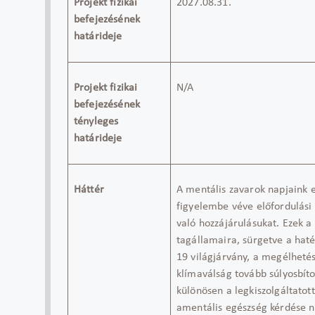
Projekt fizikai
2027.08.31.
befejezésének
határideje
Projekt fizikai
N/A
befejezésének
tényleges
határideje
Háttér
A mentális zavarok
napjaink
figyelembe véve előfordulási
való hozzájárulásukat
. Ezek 
tagállamaira
,
sürgetve a haté
19 világjárvány, a megélheté
klímaválság tovább súlyosbít
különösen a legkiszolgáltato
a
mentális egészség kérdése n