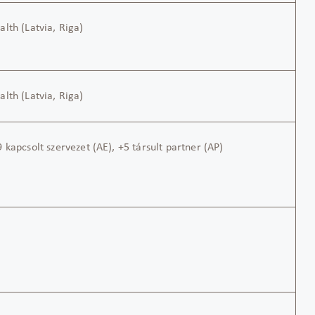
alth (
Latvia,
Riga)
alth (
Latvia,
Riga)
 kapcsolt szervezet (AE), +5 társult partner (AP)