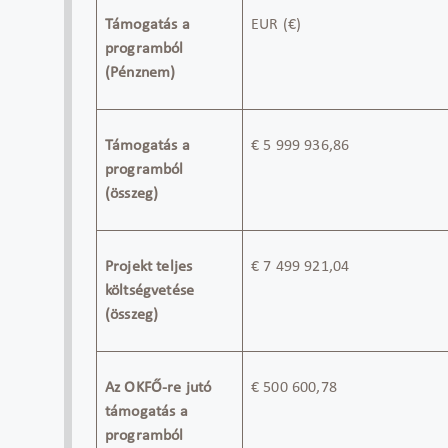
Támogatás a
EUR
(€)
programból
(Pénznem)
Támogatás a
€
5 999 936,86
programból
(összeg)
Projekt teljes
€
7 499 921,04
költségvetése
(összeg)
Az OKFŐ-re jutó
€
500 600,78
támogatás a
programból