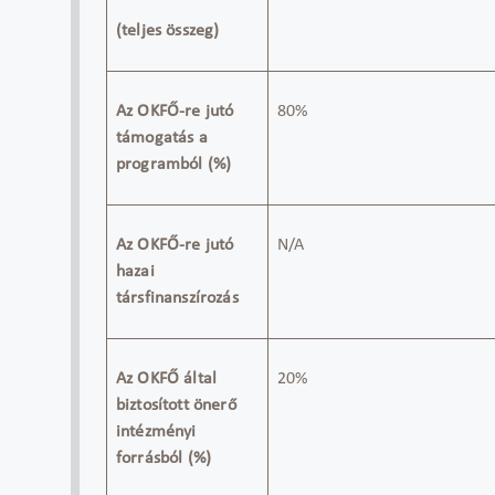
(teljes összeg)
Az OKFŐ-re jutó
80%
támogatás a
programból (%)
Az OKFŐ-re jutó
N/A
hazai
társfinanszírozás
Az OKFŐ által
20%
biztosított önerő
intézményi
forrásból (%)