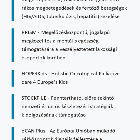
rákos megbetegedések és fertőző betegségek
(HIV/AIDS, tuberkulózis, hepatitis) kezelése
PRISM - Megelőzésközpontú, jogalapú
megközelítés a mentális egészség
támogatására a veszélyeztetett lakossági
csoportok körében
HOPE4Kids - Holistic Oncological Palliative
care 4 Europe's Kids
STOCKPILE - Fenntartható, előre tekintő
nemzeti és uniós készletezési stratégiák
kidolgozásának támogatása
eCAN Plus - Az Európai Unióban működő
rákközpontok digitális fejlesztése a