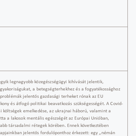
egyik legnagyobb közegészségügyi kihívás
á
t jelentik
,
 gyakoriságukat,
a
betegségterhek
hez
és a fogyatékosság
hoz
a problémák
jelentős
gazdasági
terheket
rónak az EU
kony és átfogó politikai beavatkozás szükségességét.
A Covid-
si költségek emelkedése, az ukrajnai háború
, valamint
a
otta a
lakosok
mentális egészség
ét
az Európai Unióban,
ttabb társadalmi
rétegek
körében
.
Ennek következtében
apjainkban jelentős
fordulóponthoz érkezett:
egy
„
némán