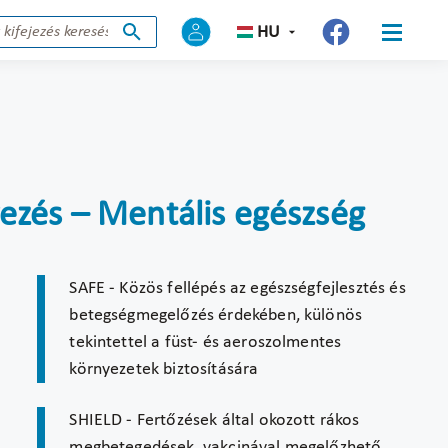
HU
zés – Mentális egészség
SAFE - Közös fellépés az egészségfejlesztés és
betegségmegelőzés érdekében, különös
tekintettel a füst- és aeroszolmentes
környezetek biztosítására
SHIELD - Fertőzések által okozott rákos
megbetegedések, vakcinával megelőzhető