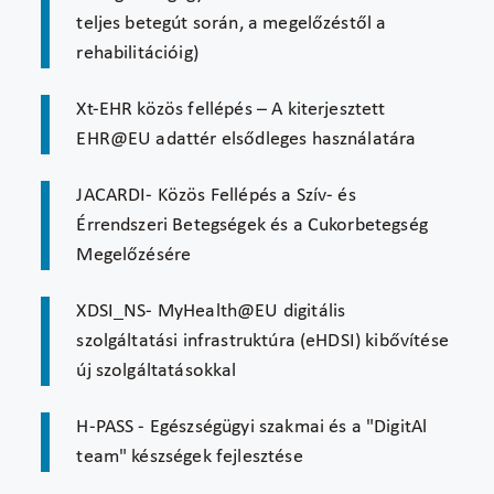
teljes betegút során, a megelőzéstől a
rehabilitációig)
Xt-EHR közös fellépés – A kiterjesztett
EHR@EU adattér elsődleges használatára
JACARDI- Közös Fellépés a Szív- és
Érrendszeri Betegségek és a Cukorbetegség
Megelőzésére
XDSI_NS- MyHealth@EU digitális
szolgáltatási infrastruktúra (eHDSI) kibővítése
új szolgáltatásokkal
H-PASS - Egészségügyi szakmai és a "DigitAl
team" készségek fejlesztése