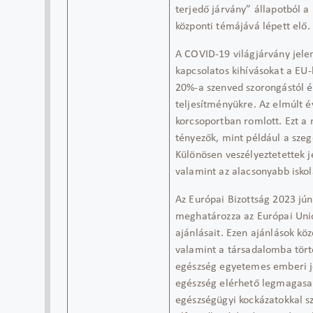
terjedő járvány
”
állapotból a
központi témájává
lépett elő
.
A COVID-19 világjárvány
jele
kapcs
o
latos
kihívásokat
a EU-
20%-a
szenved
szorongás
tól
é
teljesítményükre
.
Az elmúlt é
korcsoportban
romlott
.
Ezt a 
tényezők
, mint például a sze
Különösen veszélyeztetettek j
valamint
az alacsonyabb i
sko
Az
Európai Bizottság 2023 jú
meghatározza
az E
urópai
U
ni
ajánlásait
.
Ezen ajánlások kö
valamint a társadalomba tör
egészség egyetemes emberi 
egészség elérhető legmagasab
egészségügyi kockázatokkal 