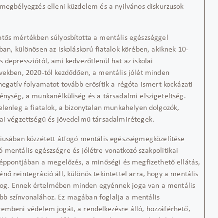
 megbélyegzés elleni küzdelem
és a nyilvános diskurzusok
ntős mértékben súlyosbította
a
mentális egészség
gel
ban,
különösen az
iskolás
korú fiatalok körében, akiknek
10-
s depresszió
tól
, ami
kedvezőtlenül hat
az
iskolai
vekben, 2020-tól kezdődően, a mentális jólét
minden
negatív folyamatot tovább erősítik a régóta
ismert kockázati
génység, a munkanélküliség és a társadalmi elszigeteltség
.
elenleg a
fiatalok, a bizonytalan munkahelyen dolgozók
,
lai végzettségű és jövedelmű
társadalmi
rétegek
.
niusában közzétett
átfogó
mentális egészség
megközelítése
ó
mentális egészségre és jólétre vonatkozó szakpolitikai
zéppontjában
a megelőzés, a minőségi és megfizethető ellátás,
ténő
reintegráció
áll
,
különös tekintettel arra
, hogy
a mentális
jog
. Ennek értelmében minden egyénnek
joga van a mentális
b színvonalához. Ez magában foglalja a mentális
szemben
i védelem jogát
, a rendelkezésre álló, hozzáférhető,