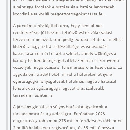
Az EU intézményeit is megterhelte a válság, és különösen
a pénzügyi források elosztása és a határellenőrzések
koordinálása körüli megosztottságokat tárta fel.
A pandémia rávilágított arra, hogy nem állnak
rendelkezésre jól tesztelt felkészülési és válaszadási
tervek sem nemzeti, sem pedig európai szinten. Emellett
kiderült, hogy az EU felkészültsége és válaszadási
kapacitása nem éri el azt a szintet, amely szükséges a
komoly fertőző betegségek, illetve kémiai és környezeti
veszélyek megelőzésére, felismerésére és kezelésére. Ez
aggodalomra adott okot, mivel a határokon átnyúló
egészségügyi fenyegetések hatalmas negatív hatással
lehetnek az egészségügyi ágazatra és szélesebb
társadalmi szinten is.
A járvány globálisan súlyos hatásokat gyakorolt a
társadalomra és a gazdaságra. Európában 2023
augusztusáig több mint 275 millió fertőzést és több mint
2 millió halálesetet regisztráltak, és 36 millió hosszú