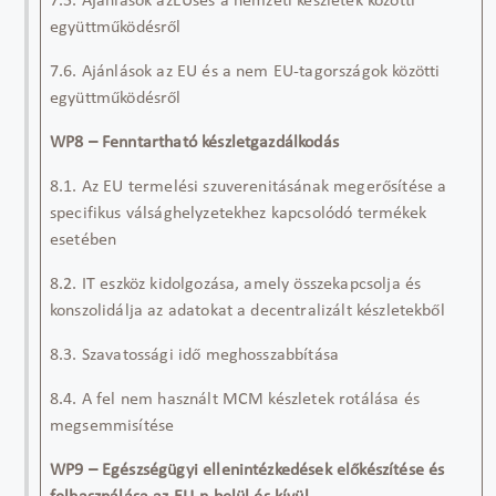
7.5. Ajánlások azEUsés a nemzeti készletek közötti
együttműködésről
7.6. Ajánlások az EU és a nem EU-tagországok közötti
együttműködésről
WP8 – Fenntartható készletgazdálkodás
8.1. Az EU termelési szuverenitásának megerősítése a
specifikus válsághelyzetekhez kapcsolódó termékek
esetében
8.2. IT eszköz kidolgozása, amely összekapcsolja és
konszolidálja az adatokat a decentralizált készletekből
8.3. Szavatossági idő meghosszabbítása
8.4. A fel nem használt MCM készletek rotálása és
megsemmisítése
WP9 – Egészségügyi ellenintézkedések előkészítése és