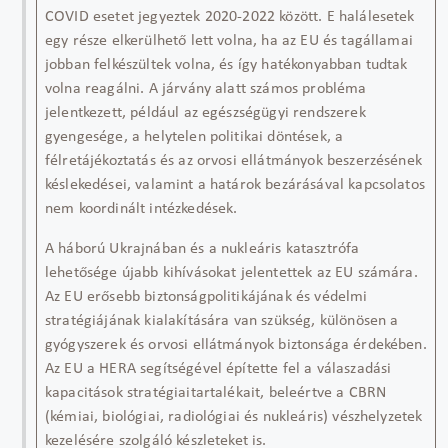
COVID esetet jegyeztek 2020-2022 között. E halálesetek
egy része elkerülhető lett volna, ha az EU és tagállamai
jobban felkészültek volna, és így hatékonyabban tudtak
volna reagálni. A járvány alatt számos probléma
jelentkezett, például az egészségügyi rendszerek
gyengesége, a helytelen politikai döntések, a
félretájékoztatás és az orvosi ellátmányok beszerzésének
késlekedései, valamint a határok bezárásával kapcsolatos
nem koordinált intézkedések.
A háború Ukrajnában és a nukleáris katasztrófa
lehetősége újabb kihívásokat jelentettek az EU számára.
Az EU erősebb biztonságpolitikájának és védelmi
stratégiájának kialakítására van szükség, különösen a
gyógyszerek és orvosi ellátmányok biztonsága érdekében.
Az EU a HERA segítségével építette fel a válaszadási
kapacitások stratégiai
tartalékait
, beleértve a CBRN
(kémiai, biológiai, radiológiai és nukleáris) vészhelyzetek
kezelésére szolgáló készleteket is.