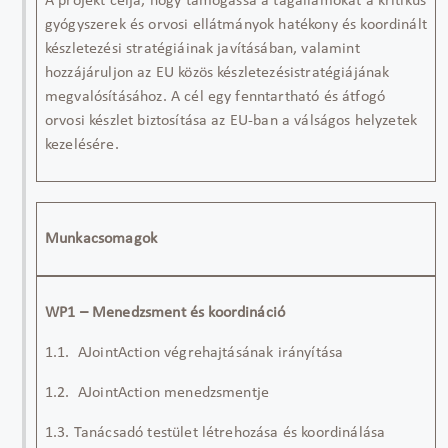
A projekt célja, hogy támogassa a tagállamokat a kritikus
gyógyszerek és orvosi ellátmányok hatékony és koordinált
készletezési stratégiáinak javításában, valamint
hozzájáruljon az EU közös készletezési
stratégiájának
megvalósításához. A cél egy fenntartható és átfogó
orvosi készlet biztosítása az EU-ban a válságos helyzetek
kezelésére.
Munkacsomagok
WP1 – Menedzsment és koordináció
1.1.
AJointAction végrehajtásának irányítása
1.2. AJointAction menedzsmentje
1.3. Tanácsadó testület létrehozása és koordinálása