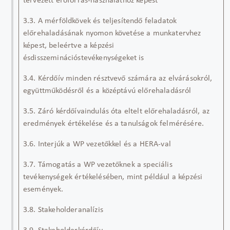
tervezett erőforrás-használathoz képest
3.3. A mérföldkövek és teljesítendő feladatok
előrehaladásának nyomon követése a munkatervhez
képest, beleértve a képzési
ésdisszeminációstevékenységeket is
3.4. Kérdőív minden résztvevő számára az elvárásokról,
együttműködésről és a középtávú előrehaladásról
3.5. Záró kérdőívaindulás óta eltelt előrehaladásról, az
eredmények értékelése és a tanulságok felmérésére.
3.6. Interjúk a WP vezetőkkel és a HERA-val
3.7. Támogatás a WP vezetőknek a speciális
tevékenységek értékelésében, mint például a képzési
események.
3.8. Stakeholderanalízis