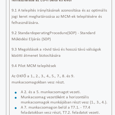
felhasználása az EU-n belül és kívül
9.1
A telepítés irányításának azonosítása és az optimális
jogi keret meghatározása az MCM-ek telepítésére és
felhasználására.
9.2
Standard
operating
Procedure
(SOP) - Standard
Működési Eljárás (SOP)
9.3
Megoldások a rövid távú és hosszú távú válságok
közötti átmenet biztosítására
9.4
Pilot MCM telepítések
Az OKFŐ a 1., 2., 3., 4., 5., 7., 8. és 9.
munkacsomagokban vesz részt.
A 2. és a 5. munkacsomagot vezeti.
Munkacsomag vezetőként a horizontális
munkacsomagok munkájában részt vesz (1., 3., 4.).
A 7. munkacsomagon belül a T7.1. - T7.4
feladatokban vesz részt, T7.2. feladatot vezeti.