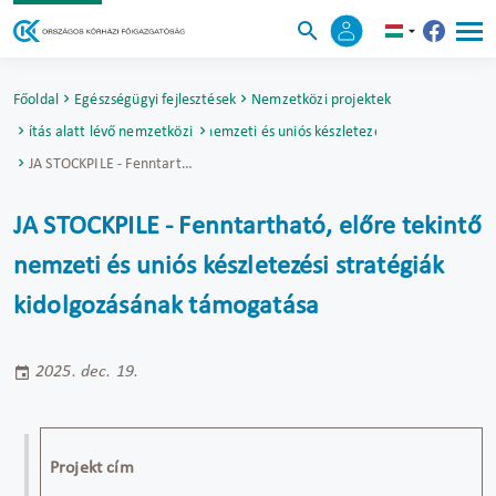
Főoldal
Egészségügyi fejlesztések
Nemzetközi projektek
E - Fenntartható, előre tekintő nemzeti és uniós készletezési stratégiák ki
alósítás alatt lévő nemzetközi projektek
JA STOCKPILE - Fenntartható, előre tekintő nemzeti és uniós készletezési stratégiák kidolgozásának támogatása
JA STOCKPILE - Fenntartható, előre tekintő
nemzeti és uniós készletezési stratégiák
kidolgozásának támogatása
2025. dec. 19.
Projekt cím