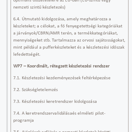
optimális összetételére az EU-ban (EU-szintű vagy
nemzeti szintű készletezés)
6.4. Útmutató kidolgozása, amely meghatározza a
készleteket; a célokat, a fő fenyegetettségi kategóriákat
a járványok/CBRN/AMR terén, a termékkategóriákat,
mennyiségeket stb. Tartalmazza az orvosi sajátosságokat,
mint például a pufferkészleteket és a készletezési időszak
lefedettségét.
WP7 – Koordinált, rétegzett készletezési rendszer
7.1. Készletezési kezdeményezések feltérképezése
7.2. Szükségletelemzés
7.3. Készletezési keretrendszer kidolgozása
7.4. A keretrendszervalidálásaés elméleti pilot-
programja