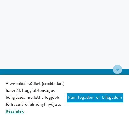
A weboldal sütiket (cookie-kat)
használ, hogy biztonságos
böngészés mellett a legjobb
Nem fogadom el
Elfogadom
Felhasználási feltételek
felhasználói élményt nyújtsa.
Cookie nyilatkozat
Részletek
Adatkezelési tájékoztató