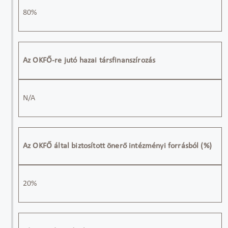
80
%
Az OKFŐ-re jutó hazai társfinanszírozás
N/A
Az OKFŐ által biztosított önerő intézményi forrásból (%)
20
%