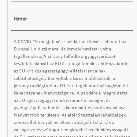
Háttér
A COVID-19 megjelenése példátlan kihívást jelentett az
Európai Unió számára, és komoly hatással volt a
tagállamokra. A járvány felfedte a gyógyszerészeti
készletek hiányát az EU és a tagállamok szintjén,
valamint
az EU kritikus egészségügyi ellátási láncainak
sebezhetőségét. Bár voltak sikeres intézkedések, a
járvány rávilágított az EU és a tagállamok válságkezelési
kapacitásának hiányosságaira. A pandémia megmutatta
az EU egészségügyi rendszereinek erősségeit és
gyengeségeit, valamint a koordinált és hatékony válasz
hiányát több területen. Az eltérő tesztelési lehetőségek,
orvosi ellátmányok és oltási stratégiák feltárták a
válságkezelés széttagolt megközelítésének hiányosságait.