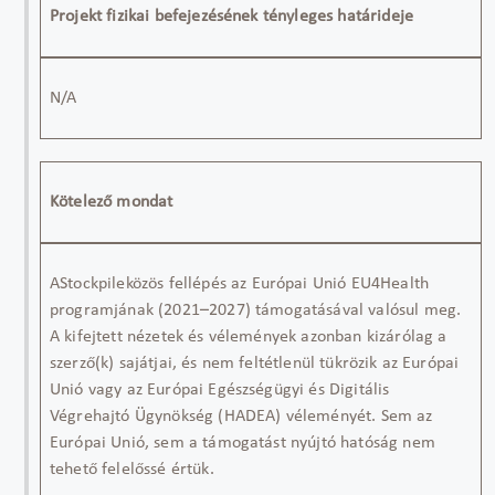
Projekt fizikai befejezésének tényleges határideje
N/A
Kötelező mondat
A
Stockpile
közös fellépés az Európai Unió EU4Health
programjának (2021–2027) támogatásával valósul meg.
A kifejtett nézetek és vélemények azonban kizárólag a
szerző(k) sajátjai, és nem feltétlenül tükrözik az Európai
Unió vagy az Európai Egészségügyi és Digitális
Végrehajtó Ügynökség (HADEA) véleményét. Sem az
Európai Unió, sem a támogatást nyújtó hatóság nem
tehető felelőssé értük.