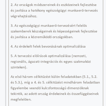
2. Az országok módszereinek és eszközeinek fejlesztése
és javítása a hatékony egészségügyi munkaerő-tervezés
végrehajtásához.
3. Az egészségügyi munkaerő-tervezésért felelős
szakemberek készségeinek és képességeinek fejlesztése
és javítása a közreműködő országokban.
4. Az érdekelt felek bevonásának optimalizálása
5. A tervezési előírások optimalizálása (nemzeti,
regionális, ágazati-integrációs és egyes szakmaközi
szinteken).
Az első három célkitűzést külön feladatokban (5.1., 5.2.
és 5.3.), míg a 4. és 5. célkitűzést mindhárom feladatban
figyelembe veendő kulcsf
ontosságú dimenzióknak
tekintik
, az adott ország
érdekeinek és összefüggéseine
k
megfelelően.