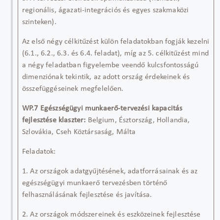
regionális, ágazati-integrációs és egyes szakmaközi
szinteken).
Az első négy célkitűzést külön feladatokban fogják kezelni
(6.1., 6.2., 6.3. és 6.4. feladat), míg az 5. célkitűzést mind
a négy feladatban figyelembe veendő kulcsfontosságú
dimenziónak tekintik, az adott ország érdekeinek és
összefüggéseinek megfelelően.
WP.7
Egészségügyi munkaerő-tervezési kapacitás
fejlesztése klaszter:
Belgium,
Észtország
,
Hollandia
,
S
z
lov
á
kia, C
seh Köztársaság, Má
lta
Feladatok
:
1. Az országok adatgyűjtésének, adatforrásain
ak és az
egészségügyi munkaerő
tervezésben történő
felhasználásának fejlesztése és javítása.
2. Az országok módszereinek és eszközeinek fejlesztése