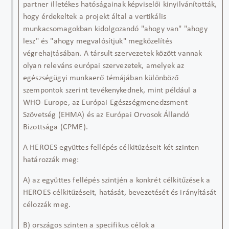
partner illetékes hatóságainak képviselői kinyilvánították,
hogy érdekeltek a projekt által a vertikális
munkacsomagokban kidolgozandó "ahogy van" "ahogy
lesz" és "ahogy megvalósítjuk" megközelítés
végrehajtásában. A társult szervezetek között vannak
olyan releváns európai szervezetek, amelyek az
egészségügyi munkaerő témájában különböző
szempontok szerint tevékenykednek, mint például a
WHO-Europe, az Európai Egészségmenedzsment
Szövetség (EHMA) és az Európai Orvosok Állandó
Bizottsága (CPME).
A HEROES együttes fellépés célkitűzéseit két szinten
határozzák meg:
A) az együttes fellépés szintjén a konkrét célkitűzések a
HEROES célkitűzéseit, hatását, bevezetését és irányítását
célozzák meg.
B) országos szinten a
specifikus
cél
ok
a