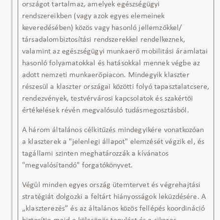
országot tartalmaz, amelyek egészségügyi
rendszereikben (vagy azok egyes elemeinek
keveredésében) közös vagy hasonló jellemzőkkel/
társadalombiztosítási rendszerek
k
e
l rendelkeznek,
valamint az egészségügyi munkaerő mobilitási áramlatai
hasonló
folyamatokkal és hatásokkal mennek végbe az
adott nemzeti munkaerőpiacon. Mindegyik klaszter
részesül a klaszter országai közötti folyó tapasztalatcsere,
rendezvények, testvérvárosi kapcsolatok és szakértői
értékelések révén megvalósuló tudásmegosztásból.
A három általános célkitűzés mindegyikére vonatkozóan
a klaszterek a "jelenlegi állapot" elemzését végzik el, és
tagállami szinten meghatározzák a kívánatos
"megvalósítandó" forgatókönyvet.
Végül minden egyes ország ütemtervet és végrehajtási
stratégiát
dolgoz
ki a feltárt hiányosságok leküzdésére. A
„
klaszterezés
”
és az általános közös fellépés koordináció