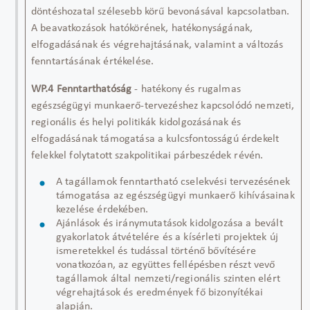
döntéshozatal szélesebb körű
bevonásával
kapcsolatban.
A beavatkozások hatókörének, hatékonyságának,
elfogadásának és végrehajtásának, valamint a változás
fenntartásának értékelése.
WP.4
Fenntarthatóság
-
hatékony és rugalmas
egészségügyi munkaerő-tervezéshez kapcsolódó nemzeti,
regionális és helyi politikák kidolgozásának és
elfogadásának támogatása a kulcsfontosságú érdekelt
felekkel folytatott szakpolitikai párbeszédek révén.
A tagállamok fenntartható cselekvési tervezésének
támogatása az egészségügyi munkaerő kihívásainak
kezelése érdekében.
Ajánlások és iránymutatások kidolgozása a bevált
gyakorlatok átvételére és a kísérleti projektek új
ismeretekkel és tudással történő bővítésére
vonatkozóan, az együttes fellépésben részt vevő
tagállamok által nemzeti/regionális szinten elért
végrehajtások és eredmények fő bizonyítékai
alapján.