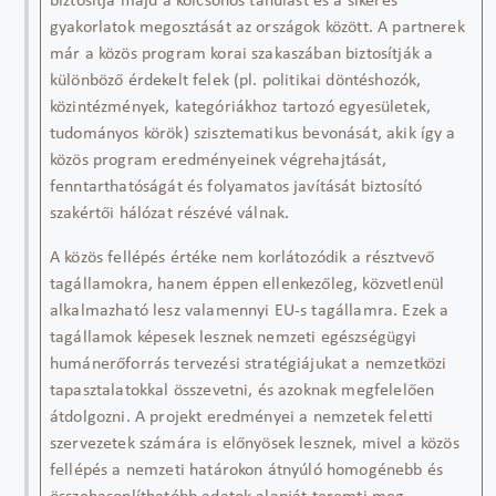
biztosítja majd a kölcsönös tanulást és a sikeres
gyakorlatok megosztását az országok között. A partnerek
már a közös program korai szakaszában biztosítják a
különböző érdekelt felek (pl. politikai döntéshozók,
közintézmények, kategóriákhoz tartozó egyesületek,
tudományos körök) szisztematikus bevonását, akik
így
a
közös program eredményeinek végrehajtását,
fenntarthatóságát és folyamatos javítását biztosító
szakértői hálózat részévé válnak.
A közös fellépés értéke nem korlátozódik a résztvevő
tagállamokra, hanem éppen ellenkezőleg, közvetlenül
alkalmazható lesz valamennyi EU-s tagállamra. Ezek a
tagállamok képesek lesznek nemzeti egészségügyi
humánerőforrás tervezési stratégiájukat a nemzetközi
tapasztalatokkal összevetni, és azoknak megfelelően
átdolgozni. A projekt eredményei a nemzetek feletti
szervezetek számára is előnyösek lesznek, mivel a közös
fellépés a nemzeti határokon átnyúló homogénebb és