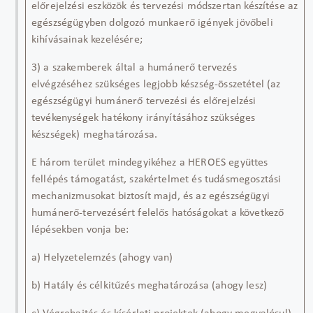
előrejelzési
eszközök és tervezési módszertan készítése az
egészségügyben dolgozó munkaerő igények jövőbeli
kihívásainak kezelésére;
3) a szakemberek által a humánerő tervezés
elvégzéséhez szükséges legjobb készség-összet
étel (az
egészségügyi humánerő
tervezési és
előrejelzési
tevékenységek hatékony irányításához szükséges
készségek) meghatározása.
E három terület mindegyikéhez a HEROES együttes
fellépés támogatást, szakértelmet és tudásmegosztási
mechanizmusokat biztosít majd, és az egészségügyi
humánerő-tervezésért felelős hatóságokat a következő
lépésekben vonja be:
a) Helyzetelemzés (ahogy van)
b) Hatály és célkitűzés meghatározása (ahogy lesz)