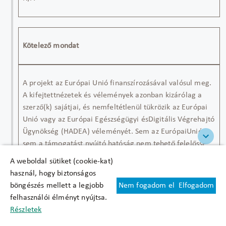
Kö
telez
ő mondat
A
projekt
az
Európai
Unió
finanszírozásával
valósul
meg.
A
kifejtett
nézetek
és
vélemények
azonban
kizárólag
a
szerző
(k)
sajátjai
,
és
nem
feltétlenül
tükrözik
az
Európai
Unió
vagy
az
Európai
Egészségügyi
és
Digitális
Végrehajtó
Ügynökség
(HADEA)
véleményét
. Sem
az
Európai
Unió
,
sem
a
támogatást
nyújtó
hatóság
nem
tehető
felelőssé
értük
.
A weboldal sütiket (cookie-kat)
használ, hogy biztonságos
böngészés mellett a legjobb
Nem fogadom el
Elfogadom
felhasználói élményt nyújtsa.
Logo
Részletek