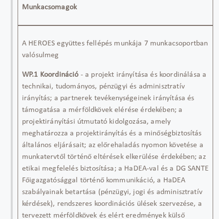
Munkacsomagok
A HEROES
együttes
fellépés
munkája
7
munkacsoportban
valósul
meg
WP.1
Koordináció
-
a projekt irányítása és koordinálása a
technikai, tudományos, pénzügyi és adminisztratív
irányítás
;
a partnerek tevékenységeinek irányítása
és
támogatása
a mérföldkövek elérése érdekében; a
projektirányítási útmutató kidolgozása, amely
meghatározza a projektirányítás és a minőségbiztosítás
általános eljárásait; az előrehaladás nyomon követése a
munkatervtől történő eltérések elkerülése érdekében; az
etikai megfelelés biztosítása; a
HaDEA-val
és a DG SANTE
Főigazgatósággal történő kommunikáció, a
HaDEA
szabályainak betartása (pénzügyi, jogi és adminisztratív
kérdések), rendszeres koordinációs ülések szervezése, a
tervezett mérföldkövek és elért eredmények külső