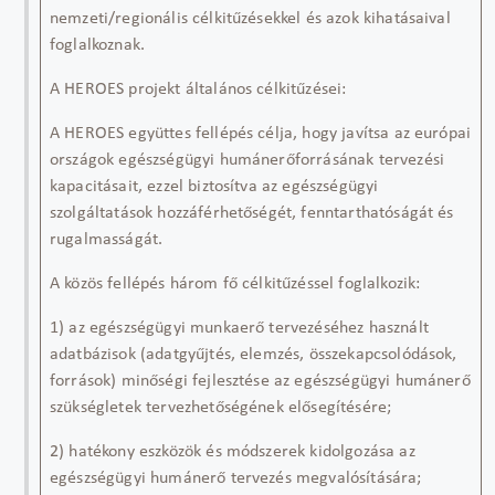
nemzeti/regionális célkitűzésekkel és azok kihatásaival
foglalkoznak.
A HEROES projekt általános célkitűzései:
A HEROES együttes fellépés célja, hogy javítsa az európai
országok egészségügyi humánerőforrásának tervezési
kapacitásait, ezzel biztosítva az egészségügyi
szolgáltatások hozzáférhetőségét, fenntarthatóságát és
rugalmasságát.
A közös fellépés három fő célkitűzéssel foglalkozik:
1) az egészségügyi munkaerő tervezéséhez használt
adatbázisok (adatgyűjtés, elemzés,
összekapcsolódások,
források)
minőségi fejlesztése az egészségügyi humánerő
szükségletek tervezhetőségének elősegítésére;
2) hatékony eszközök és módszerek kidolgozása az
egészségügyi humánerő tervezés megvalósítására;