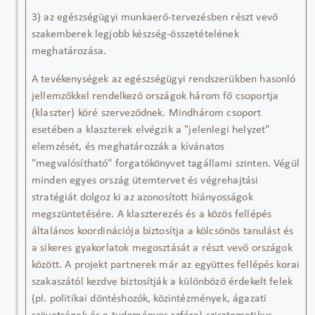
3) az egészségügyi munkaerő-tervezésben részt vevő
szakemberek legjobb készség-összetételének
meghatározása.
A tevékenységek az egészségügyi rendszerükben hasonló
jellemzőkkel rendelkező országok három fő csoportja
(klaszter) köré szerveződnek. Mindhárom csoport
esetében a klaszterek elvégzik a "jelenlegi helyzet"
elemzését, és meghatározzák a kívánatos
"megvalósítható" forgatókönyvet tagállami szinten. Végül
minden egyes ország ütemtervet és végrehajtási
stratégiát
dolgoz
ki az azonosított hiányosságok
megszüntetésére. A
klaszterezés
és a közös fellépés
általános
koordinációja biztosítja a kölcsönös tanulást és
a sikeres gyakorlatok megosztását a részt vevő országok
között. A projekt partnerek már az együttes fellépés korai
szakaszától kezdve biztosítják a különböző érdekelt felek
(pl. politikai döntéshozók, közintézmények, ágazati