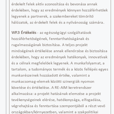
érdekelt felek aktív azonosítása és bevonása annak
érdekében, hogy az eredmények könnyen
hozzáférhetőek
legyenek a partnerek, a szakemberek
et tömörítő
hálóz
atok
, az érdekelt felek és a nyilvánosság számára.
WP.3
Értékelés
-
az egészségügyi szolgáltatások
hozzáférhetőségének, fenntarthatóságának és
rugalmasságának biztosítása. A teljes projekt
minőségének értékelése annak ellenőrzése és biztosítása
érdekében, hogy az eredmények hatékonyak,
innovatívak
és a célnak megfelelőek legyenek. A munkafolyamat, a
tartalom, a tudományos termék és a közös fellépés egyes
munkarészeinek hozzáadott értéke, valamint a
munkacsomag-elemek közötti szinergiák nyomon
követése és értékelése. A RE-AIM keretrendszer
alkalmazása: a projekt hatásának elemzése a projekt
tevékenységeinek elérése, hatékonysága, elfogadása,
végrehajtása és fenntartása szempontjából a részt vevő
országokban/környezetben, valamint a
szak
politikai