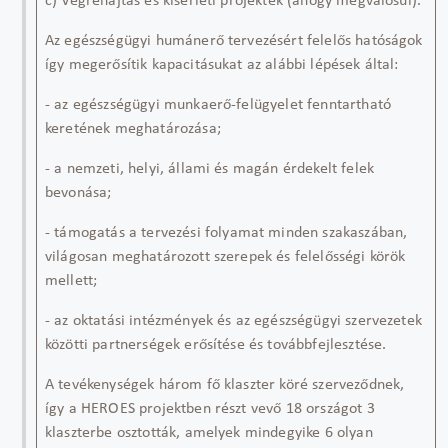
c) Végrehajtás és kísérleti projektek (ahogy megvalósul).
Az egészségügyi humánerő tervezésért felelős hatóságok
így megerősítik kapacitásukat
az alábbi lépések által
:
- az egészségügyi munkaerő-felügyelet fenntartható
keretének meghatározása;
- a nemzeti, helyi, állami és magán érdekelt felek
bevonása;
-
támogatás
a tervezési folyamat minden szakaszában,
világosan meghatározott szerepek és felelősségi körök
mellett;
- az oktatási intézmények és az egészségügyi sz
ervezetek
közötti partnerségek erősítése és továbbfejlesztése
.
A tevékenységek három fő klaszter köré szerveződnek,
így a HEROES projektben részt vevő 18 országot 3
klaszterbe osztották, amelyek mindegyike 6 olyan