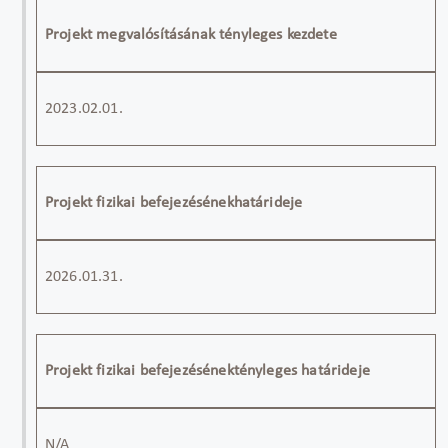
Projekt megvalósításának t
é
nyleges kezdete
2023
.02.01.
Projekt fizikai befejez
é
s
é
nekhatárideje
2026
.01.31.
Projekt fizikai befejez
é
s
é
nekt
é
nyleges határideje
N/A