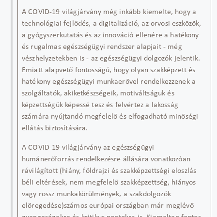
A COVID-19 világjárvány még inkább kiemelte, hogy a
technológiai fejlődés, a digitalizáció, az orvosi eszközök,
a gyógyszerkutatás és az innováció ellenére a hatékony
és rugalmas egészségügyi rendszer alapjait - még
vészhelyzetekben is - az egészségügyi dolgozók jelentik.
Emiatt
alapvető fontosságú, hogy olyan
szakképzett és
hatékony egészségügyi munkaerővel rendelkezz
enek a
szolgáltatók
, akik
et
készsége
i
k, motivált
ságuk
és
képzettségük képessé tesz
és felvértez
a lakosság
számára
nyújtandó
megfelelő és elfogadható minőségi
ellátás
biztosítására
.
A COVID-19 világjárvány a
z
egészségügyi
humánerőforrás rendelkezésre állásá
ra vonatkozóan
rávilágított
(hiány, földrajzi és szakképzettségi
eloszlás
béli
eltérések, nem megfelelő szakképzettség, hiányos
vagy rossz munkakörülmények, a szakdolgozók
elöregedése)
számos európai országban már meglévő