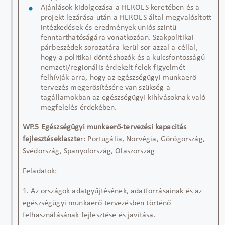
Ajánlások kidolgozása a HEROES keretében és a
projekt lezárása után a HEROES által megvalósított
intézkedések és eredmények uniós szintű
fenntarthatóságára vonatkozóan. Szakpolitikai
párbeszédek sorozatára kerül sor azzal a céllal,
hogy a politikai döntéshozók és a kulcsfontosságú
nemzeti/regionális érdekelt felek figyelmét
felhívják arra, hogy az egészségügyi munkaerő-
tervezés megerősítésére van szükség a
tagállamokban az egészségügyi kihívásoknak való
megfelelés érdekében.
WP.5
Egészségügyi munkaerő-tervezési kapacitás
fejlesztése
klaszte
r
:
Portugá
l
ia, Norvégia
, G
örögország,
Svédország, Spanyolország, Olaszország
Feladatok
:
1. Az országok adatgyűjtésének, adatforrásain
ak és az
egészségügyi munkaerő
tervezésben történő
felhasználásának fejlesztése és javítása.