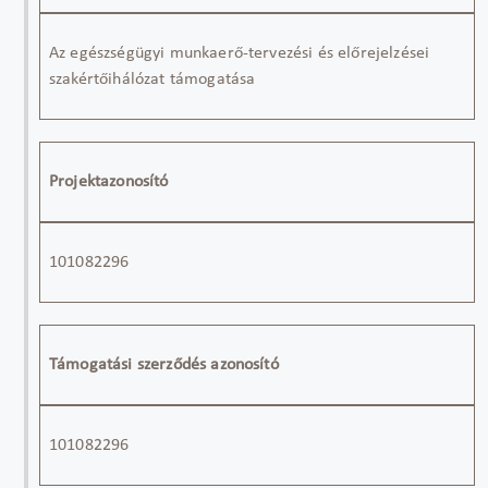
Az
egészségügyi
munkaerő-tervezési
és
előrejelzései
szakértői
hálózat
támogatása
Projektazonosító
101082296
Támogatási szerződés azonosító
101082296