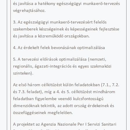
és javítása a hatékony egészségügyi munkaerő-tervezés
végrehajtásához.
3. Az egészségügyi munkaerő-tervezésért felelős
szakemberek készségeinek és képességeinek fejlesztése
és javítása a közreműködő országokban.
4. Az érdekelt felek bevonásának optimalizálása
5. A tervezési előírások optimalizálása (nemzeti,
regionális, ágazati-integrációs és egyes szakmaközi
szinteken).
Az első három célkitűzést külön feladatokban (7.1., 7.2.
és 7.3. feladat), míg a 4. és 5. célkitűzést mindhárom
feladatban figyelembe veendő kulcsf
ontosságú
dimenzióknak tekintik
, az adott ország érdekeinek és
összefüggéseinek megfelelően.
A projektet az
Agenzia
Nazionale
Per I
Servizi
Sanitari