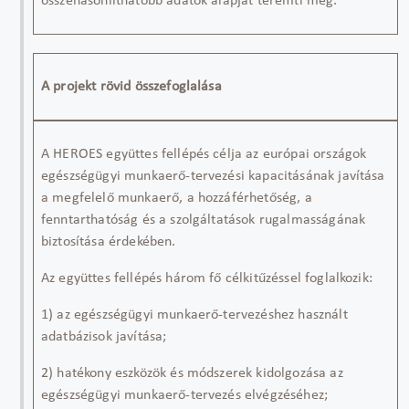
összehasonlíthatóbb adatok alapját teremti meg.
A projekt rövid összefoglalása
A HEROES együttes fellépés célja az európai országok
egészségügyi munkaerő-tervezési kapacitásának javítása
a megfelelő munkaerő, a hozzáférhetőség, a
fenntarthatóság és a szolgáltatások rugalmasságának
biztosítása érdekében.
Az együttes fellépés három fő célkitűzéssel foglalkozik:
1) az egészségügyi munkaerő-tervezéshez használt
adatbázisok javítása;
2) hatékony eszközök és módszerek kidolgozása az
egészségügyi munkaerő-tervezés elvégzéséhez;