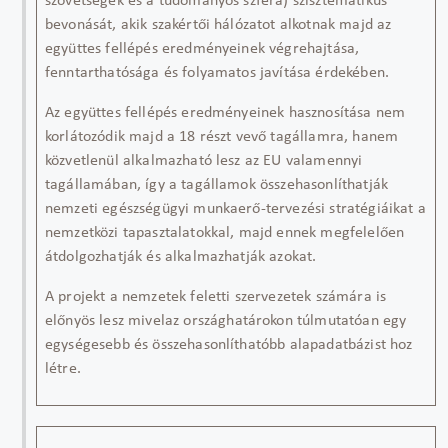
szövetségek és a tudományos szféra) szisztematikus
bevonását, akik szakértői hálózatot alkotnak majd az
együttes fellépés eredményeinek végrehajtása,
fenntarthatósága és folyamatos javítása érdekében.
Az együttes fellépés eredményeinek hasznosítása nem
korlátozódik majd a 18 részt vevő tagállamra, hanem
közvetlenül alkalmazható lesz az EU valamennyi
tagállamában, így a tagállamok összehasonlíthatják
nemzeti egészségügyi munkaerő-tervezési stratégiáikat a
nemzetközi tapasztalatokkal, majd ennek megfelelően
átdolgozhatják és alkalmazhatják azokat.
A projekt a nemzetek feletti szervezetek számára is
előnyös lesz
mivel
az országhatárokon túlmutatóan egy
egységesebb és összehasonlíthatóbb alapadatbázist hoz
létre.