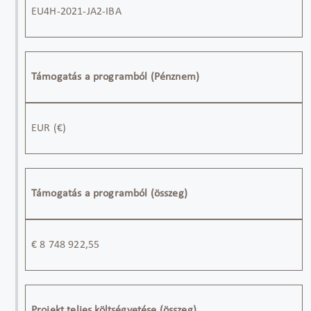
EU4H-2021-JA2-IBA
Támogatás a programból (Pénznem)
EUR
(
€)
Támogatás a programból (összeg)
€
8 748 922,55
Projekt teljes költségvetése (összeg)