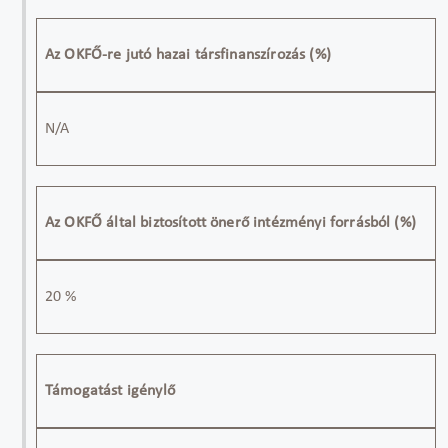
Az OKFŐ-re jutó hazai társfinanszírozás (%)
N/A
Az OKFŐ által biztosított önerő intézményi forrásból (%)
20 %
Támogatást igénylő