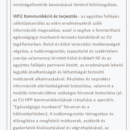
minőségellenőrök bevonásával történő felülvizsgálata.
WP.2
Kommunikáció és terjesztés
-
az együttes fellépés
célkitűzéseiről
és az elért eredményekről
szóló
információk megosztása
, ezzel
is
segítve a fenntartható
egészségügyi munkaerő-tervezés kialakítását az EU
tagállamaiban. Belső és külső terjesztési tevékenységek
végzése, a tudásmegosztás, tapasztalat és szakértelem
cseréje valamennyi érintett külső érdekelt fél és az
együttes fellépés partnerei között, az eredmények lehető
legjobb átadhatóságát és láthatóságát biztosító
módszerek alkalmazásával.
R
észletes és naprakész
információk elérhetőségének biztosítása, valamint a
további interakciókhoz szükséges fórumok biztosítása (pl.
az EU HPP kommunikációjának irányítása a speciális
"Egészségügyi munkaerő" fórumon és a
hálózatépítésben). A tudásmegosztás támogatása és
elősegítése a megfelelő módszerek, eszközök és
gyakorlatok kiválasztásával és végrehajtásával, az