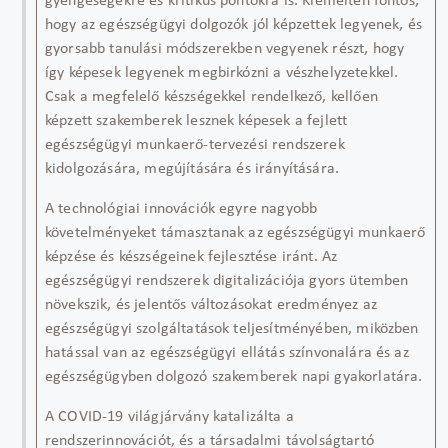
gyengeségekre és kritikus pontokra is
.
Kiemelten f
ontos,
hogy az egészségügyi dolgozók jól képzettek legyenek, és
gyorsabb tanulási módszerekben vegyenek részt,
hogy
így képesek legyenek megbirkózni a vészhelyzetekkel.
Csak a megfelelő készségekkel rendelkező, kellően
képzett
szak
emberek lesznek képesek a fejlett
egészségügyi munkaerő-tervezési rendszerek
kidolgozására, megújítására és irányítására.
A technológiai innovációk egyre nagyobb
követelményeket támasztanak az egészségügyi munkaerő
képzése és készségeinek fejlesztése iránt. Az
egészségügyi rendszerek digitalizációja gyor
s ütemben
növekszik, és jelentős változásokat eredményez az
egészségügyi szolgáltatások teljesítményében, miközben
hatással van az
egészségügyi
ellátás színvonalára és az
egészségügy
ben dolgozó
szakemberek napi gyakorlatára.
A COVID-19 világjárvány katalizálta a
rendszerinnovációt, és a társadalmi távolságtartó