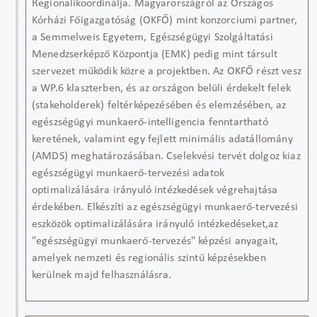
Regionali
koordinálja. Magyarországról az Országos
Kórházi Főigazgatóság (OKFŐ)
mint
konzorciumi partner,
a Semmelweis Egyetem, Egészségügyi Szolgáltatási
Menedzserképző Központ
ja
(EMK) pedig
mint
társult
szervezet működik
közre
a projektben. Az OKFŐ részt vesz
a WP
.
6 klaszterben, és az országon belüli érdekelt felek
(
stakeholderek
) feltérképezésében és elemzésében
,
az
egészségügyi munkaerő-intelligencia fenntartható
keretének
,
valamint egy fejlett minimális adatállomány
(AMDS)
meghatározásában
.
C
selekvési tervé
t
dolgoz
ki
az
egészségügyi munkaerő-tervezési adatok
optimalizálására irányuló intézkedések végrehajtása
érdekében
. Elkészíti az
egészségügyi munkaerő-tervezési
eszközök optimalizálására irányuló intézkedések
et,
az
"egészségügyi munkaerő-tervezés" képzési anyagai
t
,
amelyek nemzeti és regionális szintű képzésekben
kerülnek majd felhasználásra.