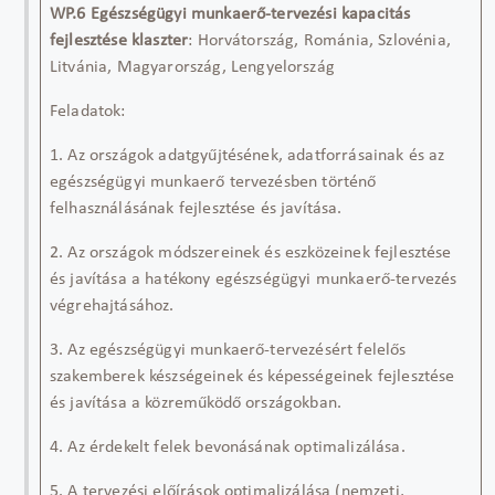
WP.6
Egészségügyi munkaerő-tervezési kapacitás
fejlesztése klaszter
:
Horvátország, Romá
nia, S
zlové
nia,
Lit
vánia
,
Magyarország, Lengyelország
Feladatok
:
1. Az országok adatgyűjtésének, adatforrásain
ak és az
egészségügyi munkaerő
tervezésben történő
felhasználásának fejlesztése és javítása.
2. Az országok módszereinek és eszközeinek fejlesztése
és javítása a hatékony egészségügyi munkaerő-tervezés
végrehajtásához.
3. Az egészségügyi munkaerő-tervezésért felelős
szakemberek készségeinek és képességeinek fejlesztése
és javítása a közreműködő országokban.
4. Az érdekelt felek bevonásának optimalizálása
.
5. A tervezési előírások optimalizálása (nemzeti,