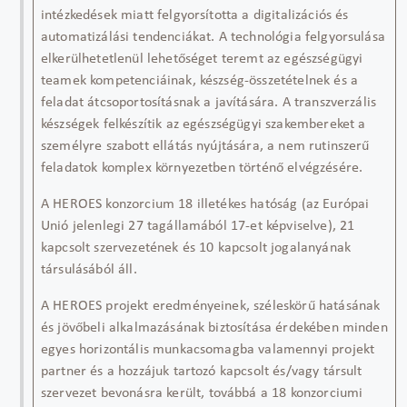
intézkedések miatt felgyorsította a digitalizációs és
automatizálási tendenciákat. A technológia felgyorsulása
elkerülhetetlenül lehetőséget teremt az egészségügyi
teamek kompetenciáinak, készség-összetételnek és a
feladat átcsoportosításnak a javítására. A transzverzális
készségek felkészítik az egészségügyi szakembereket a
személyre szabott ellátás nyújtására, a nem rutinszerű
feladatok komplex környezetben történő elvégzésére.
A HEROES konzorcium 18 illetékes hatóság (az Európai
Unió jelenlegi 27 tagállamából 17-et képviselve), 21
kapcsolt szervezet
ének
és 10 kapcsolt jogalany
ának
társulásából
áll.
A HEROES projekt eredményeinek, széleskörű hatásának
és jövőbeli alkalmazásának biztosítása érdekében minden
egyes horizontális munkacsomagba
valamennyi
projekt
partner és a hozzájuk tartozó kapcsolt és/vagy társult
szerve
zet bevonásra került
,
továbbá
a 18 konzorciumi