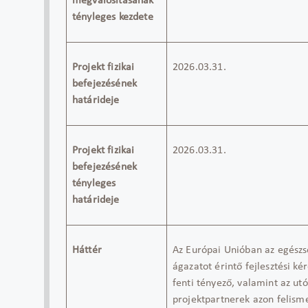
megvalósításának
tényleges kezdete
Projekt fizikai
2026.03.31.
befejezésének
határideje
Projekt fizikai
2026.03.31.
befejezésének
tényleges
határideje
Háttér
Az Európai Unióban az egészs
ágazatot érintő fejlesztési k
fenti
tényező, valamint az utó
projektpartnerek
a
zon
felisme