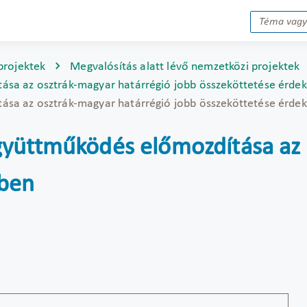
projektek
Megvalósítás alatt lévő nemzetközi projektek
ása az osztrák-magyar határrégió jobb összeköttetése érde
ása az osztrák-magyar határrégió jobb összeköttetése érde
gyüttműködés előmozdítása az 
ében