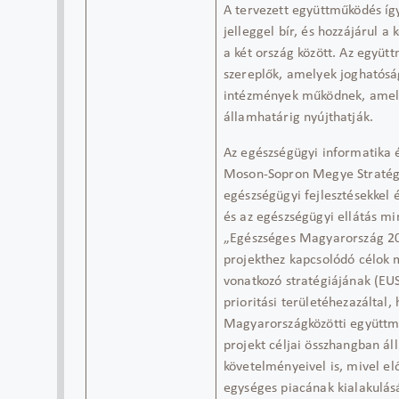
A tervezett együttműködés íg
jelleggel bír, és hozzájárul 
a két ország között. Az együ
szereplők, amelyek joghatósá
intézmények működnek, amelyek
államhatárig nyújthatják.
Az egészségügyi informatika é
Moson-Sopron Megye Stratég
egészségügyi fejlesztésekkel 
és az egészségügyi ellátás m
„Egészséges Magyarország 2
projekthez kapcsolódó célok
vonatkozó stratégiájának
(EU
prioritási területéhez
azáltal,
Magyarország
közötti együtt
projekt
céljai összhangban ál
követelményeivel is,
mivel
el
egységes piacának kialakulás