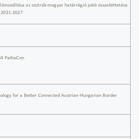
lőmozdítása az osztrák-magyar határrégió jobb összeköttetése
 2021-2027
84
PathoCon
ology for a Better Connected Austr
ian
-Hungarian Border