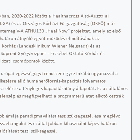
akban
,
2020-2022 között a
Healthacross
Alsó-Ausztriai
Ö
LGA
) és az Országos Kórházi Főigazgatóság
(OKFŐ)
már
Interreg
V
-
A ATHU130
„
Heal
Now
"
projektet,
amely az első
 határon átnyúló együttműködés elindításának az
i
K
órház (
Landesklinikum
Wiener
Neustadt
) és az
ő
Soproni
Gyógyközpont
- Erzsébet Oktató Kórház és
lózati csomópontok között.
európai egészségügyi rendszer egyre inkább ugyanazzal a
elkezésre álló humán
erőforrás-
kapacitás folyamatos
a elérte a tényleges kapacitáshiány állapotát. Ez
az
általános
elenség
,
és
megfigyelhető a programterületet alkotó osztrák
roblémája paradigmaváltást tesz szükségessé,
és
a
meglévő
összehangolni és ezáltal jobban kihasználni
képes
határon
ósítását teszi szükségessé.