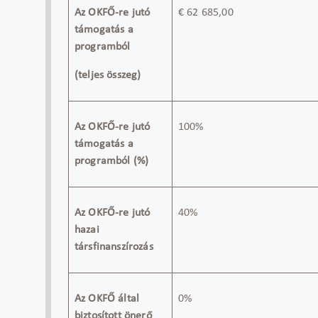
Az OKFŐ-re jutó
€
62
685
,00
támogatás a
programból
(teljes összeg)
Az OKFŐ-re jutó
100%
támogatás a
programból (%)
Az OKFŐ-re jutó
40
%
hazai
társfinanszírozás
Az OKFŐ által
0
%
biztosított önerő