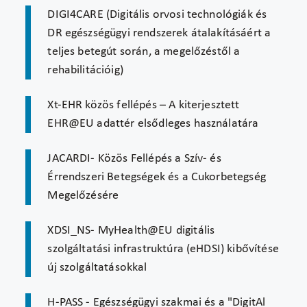
DIGI4CARE (Digitális orvosi technológiák és
DR egészségügyi rendszerek átalakításáért a
teljes betegút során, a megelőzéstől a
rehabilitációig)
Xt-EHR közös fellépés – A kiterjesztett
EHR@EU adattér elsődleges használatára
JACARDI- Közös Fellépés a Szív- és
Érrendszeri Betegségek és a Cukorbetegség
Megelőzésére
XDSI_NS- MyHealth@EU digitális
szolgáltatási infrastruktúra (eHDSI) kibővítése
új szolgáltatásokkal
H-PASS - Egészségügyi szakmai és a "DigitAl