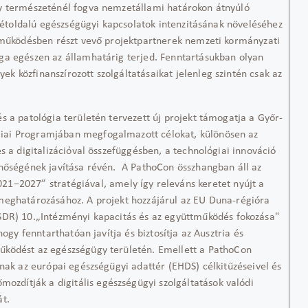
y természeténél fogva nemzetállami határokon átnyúló
a kétoldalú egészségügyi kapcsolatok intenzitásának növeléséhez
ttműködésben részt vevő
projekt
partnerek nemzeti kormányzati
ga egészen az államhatárig terjed. Fenntartásukban olyan
 közfinanszírozott szolgáltatásaikat jelenleg szintén csak az
s a patológia területén tervezett új projekt támogatja a Győr-
iai Programjában megfogalmazott célokat,
különösen az
és a digitalizációval összefüggésben, a technológiai innováció
inőségének javítása révén
. A
PathoCon
összhangban áll
az
021−2027
”
stratégiával, amely így releváns keretet nyújt a
 meghatározásához
.
A projekt hozzájárul az EU Duna-régióra
SDR)
10.
„I
ntézményi kapacitás és
az
együttműködés
fokoz
ása"
 hogy fenntarthatóan javítja és biztosítja az Ausztria és
működést az egészségügy területén.
Emellett a
PathoCon
lnak az európai egészségügyi adattér (EHDS) célkitűzéseivel és
őmozdítják a digitális egészségügyi szolgáltatások valódi
át.