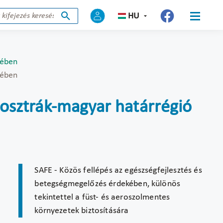
HU
kében
kében
osztrák-magyar határrégió
SAFE - Közös fellépés az egészségfejlesztés és
betegségmegelőzés érdekében, különös
tekintettel a füst- és aeroszolmentes
környezetek biztosítására