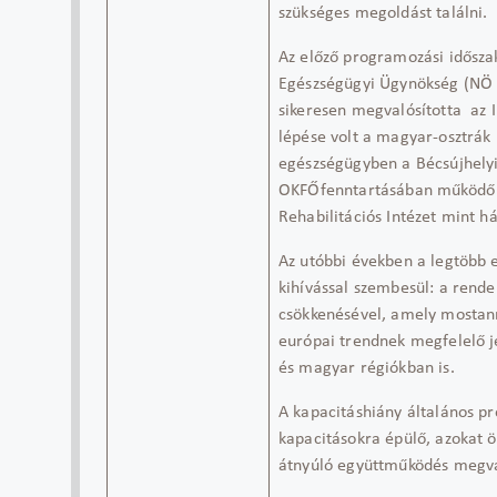
szükséges megoldást találni.
Az előző programozási idősz
Egészségügyi Ügynökség
(
N
sikeresen megvalósította
az
lépése volt a magyar
-
osztrák
egészségügyben a
B
écsújhely
OKF
Ő
fenntartásában működ
Rehabilitációs Intézet
mint há
Az utóbbi években a legtöbb 
kihívással szembesül: a rend
csökkenésével, amely mostanr
európai trendnek megfelelő j
és magyar régiókban
is
.
A kapacitáshiány általános p
kapacitásokra ép
ülő
, azokat 
átnyúló együttműködés
megval