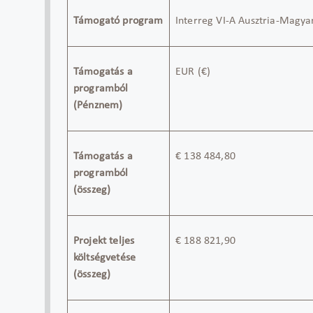
Támogató program
Interreg VI-A
Ausztria-Magya
Támogatás a
EUR
(
€)
programból
(Pénznem)
Támogatás a
€
138 484,80
programból
(összeg)
Projekt teljes
€
188 821,90
költségvetése
(összeg)